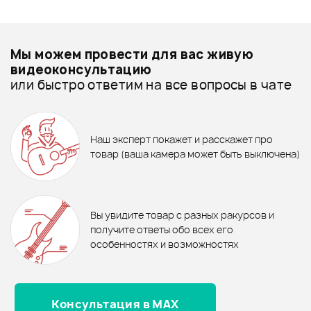
Смарт-навигатор
Добавить свое фото
Подробнее о WILLIAMS
Мы можем провести для вас живую
Пластики для малого барабана и томов - дешевле
видеоконсультацию
или быстро ответим на все вопросы в чате
Пластики для малого барабана и томов - дороже
980 ₽
ХИТ
1 060 ₽
750 ₽
Все товары WILLIAMS
Пластик WILLIAMS W1xSC-
10MIL-13
БАРАБАННЫЕ ПАЛОЧКИ
СРЕДСТВО ПО УХОДУ ЗА
Пластики для малого барабана и томов - новинки
Наш эксперт покажет и расскажет про
WILLIAMS DS-WST-X5B
ТАРЕЛКАМИ DUNLOP 6422
товар (ваша камера может быть выключена)
1 025 ₽
В корзину
В корзину
Пластик WILLIAMS WU2-7MIL-14
Отзывы
Оставьте отзыв и получите
+1000
0
бонусов
.
Вы увидите товар с разных ракурсов и
0.0
получите ответы обо всех его
Рейтинг
Рейтинг
особенностях и возможностях
Страна происхождения
Страна происхождения
Консультация в MAX
Оценка
5
0
КИТАЙ
КИТАЙ