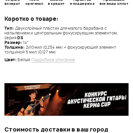
возврат
оригинал
в кредит
и поддержка
все виды оплат
Коротко о товаре:
Тип:
Двухслойный пластик для малого барабана с
напылением и центральным фокусирующим элементом,
серия
DS
Размер:
14"
Толщина:
2х10 мил (0,254 мм) + фокусирующий элемент
толщиной 5 мил (0.127 мм)
Цвет:
Белый
Подробное описание
Стоимость доставки в ваш город