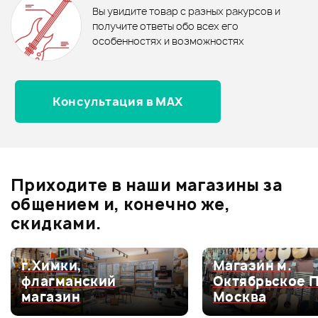
Вы увидите товар с разных ракурсов и
0.0
получите ответы обо всех его
Рейтинг
Рейтинг
особенностях и возможностях
Страна происхождения
Страна происхождения
Консультация в MAX
Оценка
5
0
КИТАЙ
КИТАЙ
Оценка
4
0
Размер
Размер
Оценка
3
0
14"
14"
Оценка
2
0
Приходите в наши магазины за
Оценка
1
0
Цвет пластика
Цвет пластика
общением и, конечно же,
Белый
Черный
скидками.
Тип пластика
Тип пластика
г.Химки,
Магазин м.
Двухслойный
Двухслойный
Мой отзыв о товаре
флагманский
Октябрьское 
магазин
Москва
Назначение пластика
Назначение пластика
Ваша оценка: