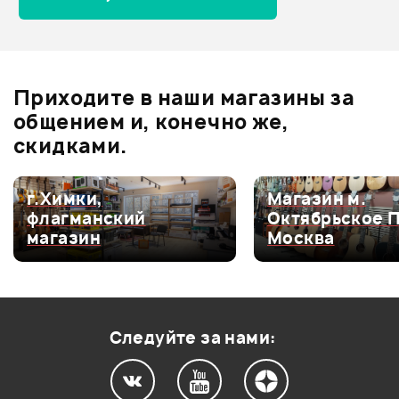
Отзывы
Оставьте отзыв и получите
+1000
0
бонусов
.
Приходите в наши магазины за
0.0
общением и, конечно же,
скидками.
Оценка
5
0
г.Химки,
Магазин м.
флагманский
Октябрьское 
Оценка
4
0
магазин
Москва
Оценка
3
0
Оценка
2
0
Оценка
1
0
Следуйте за нами: