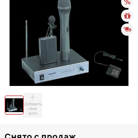
Добавить
свое
фото
Снято с продаж