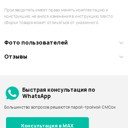
Производитель имеет право менять комплектацию и
конструкцию, не внося изменения в инструкцию. Место
сборки товара может отличаться от указанного.
Фото пользователей
Отзывы
Загрузите свои фотографии купленного товара и получите
+1000 бонусов
.
Смарт-навигатор
Добавить свое фото
Подробнее о SOUNDKING
Быстрая консультация по
Архив товаров - дешевле
WhatsApp
Архив товаров - дороже
Большинство вопросов решаются парой-тройкой СМСок
Все товары SOUNDKING
Архив товаров - новинки
Консультация в MAX