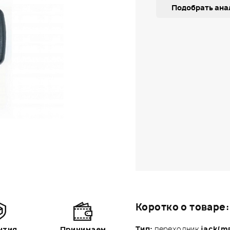
Подобрать ана
Коротко о товаре:
Тип:
переходник
jack(ma
нтия
Принимаем