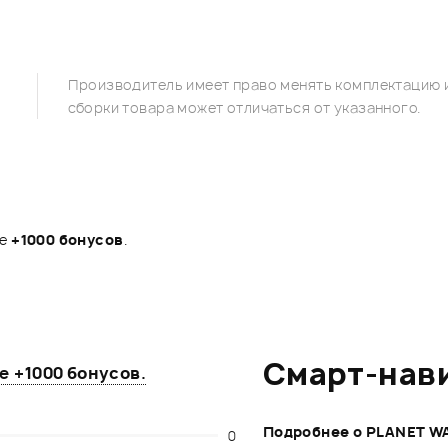
Производитель имеет право менять комплектацию и
сборки товара может отличаться от указанного.
те
+1000 бонусов
.
Смарт-нав
те
+1000 бонусов
.
Подробнее о PLANET W
0