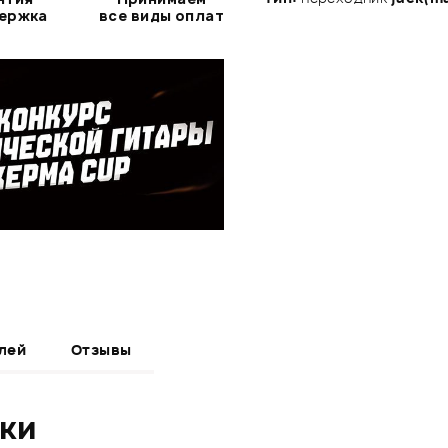
держка
все виды оплат
лей
Отзывы
ики