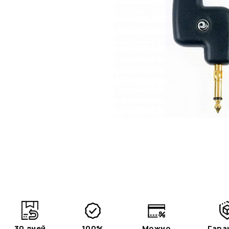
30 дней
100%
Можно
Гара