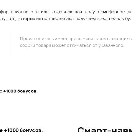
ортепианного стиля, оказывающая полу демпферное де
уктов, которые не поддерживают полу-демпфер, педаль буд
Производитель имеет право менять комплектацию и
сборки товара может отличаться от указанного.
те
+1000 бонусов
.
Смарт-нав
те
+1000 бонусов
.