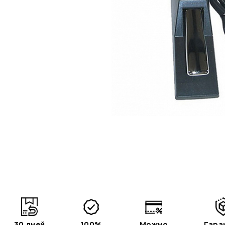
30 дней
100%
Можно
Гара