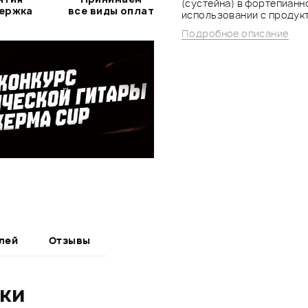
(сустейна) в фортепиан
держка
все виды оплат
использовании с продук
Подробное описание
лей
Отзывы
ики