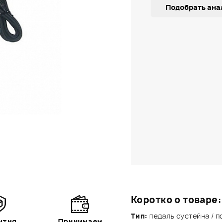
Подобрать ана
Коротко о товаре:
Тип:
педаль сустейна / 
нтия
Принимаем