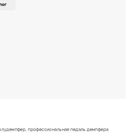
лог
полудемпфер, профессиональная педаль демпфера