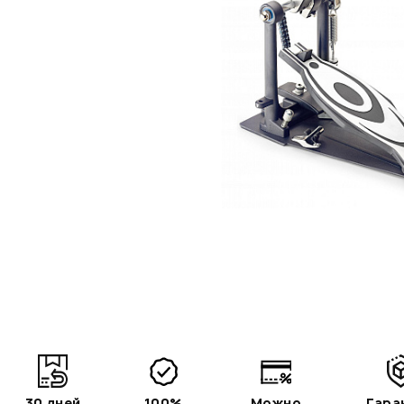
30 дней
100%
Можно
Гара