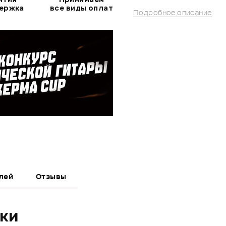
держка
все виды оплат
Подробное описание
лей
Отзывы
ики