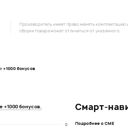
Производитель имеет право менять комплектацию и
сборки товара может отличаться от указанного.
те
+1000 бонусов
.
Смарт-нав
те
+1000 бонусов
.
Подробнее о CME
0