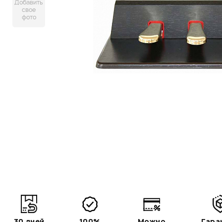
Добавить
свое
фото
30 дней
100%
Можно
Гара