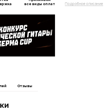
Подробное описание
держка
все виды оплат
лей
Отзывы
ики