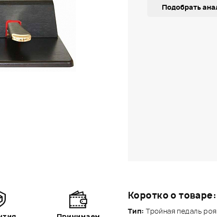
Подобрать ана
Коротко о товаре:
Тип:
Тройная педаль роя
нтия
Принимаем