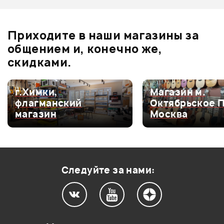
Отзывы
Оставьте отзыв и получите
+1000
Ожидается
0
бонусов
.
В корзину
Приходите в наши магазины за
0.0
общением и, конечно же,
скидками.
Оценка
5
0
г.Химки,
Магазин м.
флагманский
Октябрьское 
Оценка
4
0
магазин
Москва
Оценка
3
0
Оценка
2
0
Оценка
1
0
Следуйте за нами:
Мой отзыв о товаре