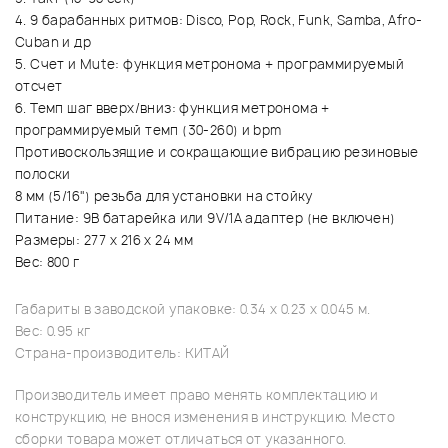
4. 9 барабанных ритмов: Disco, Pop, Rock, Funk, Samba, Afro-
Cuban и др
5. Счет и Mute: функция метронома + программируемый
отсчет
6. Темп шаг вверх/вниз: функция метронома +
программируемый темп (30-260) и bpm
Противоскользящие и сокращающие вибрацию резиновые
полоски
8 мм (5/16") резьба для установки на стойку
Питание: 9В батарейка или 9V/1A адаптер (не включен)
Размеры: 277 х 216 х 24 мм
Вес: 800 г
Габариты в заводской упаковке: 0.34 x 0.23 x 0.045 м.
Вес: 0.95 кг
Страна-производитель: КИТАЙ
Производитель имеет право менять комплектацию и
конструкцию, не внося изменения в инструкцию. Место
сборки товара может отличаться от указанного.