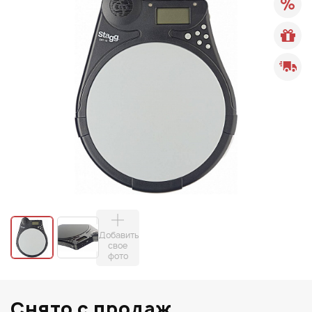
Добавить
свое
фото
Снято с продаж