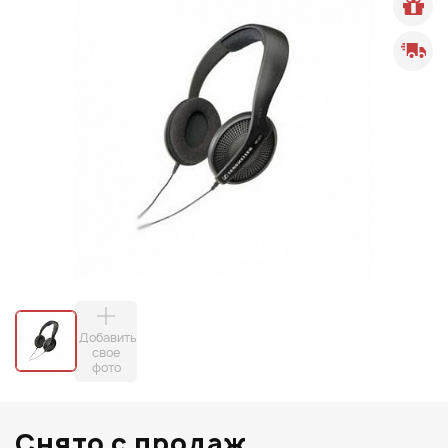
Добавить
свое
фото
Снято с продаж