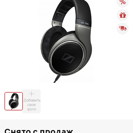
Добавить
свое
фото
Снято с продаж