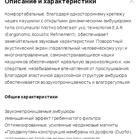
Описание и характеристики
Комфортабельные, благодаря одностороннему крепежу
чашек наушники с открытыми динамическими амбушюрами
типа circumaural плотно облегают ухо, технология E.A.R.
(Eargonomic Acoustic Refinement), обеспечивает
замечательные звуковые характеристики. Поворотный
акустический экран (параллельный человеческому уху) и
многонаправленные, самонастраивающиеся чашки
наушников обеспечивают идеальную звукоизоляцию и, как
следствие, незабываемые впечатления от прослушивания.
Благодаря эластичной двухслойной структуре амбушюра
обеспечивается воздухопроницаемость и влагорегуляция.
Общие характеристики
Звуконепроницаемые амбушюры
Уменьшенный эффект гребенчатого фильтра
Оптимизированные, усиленные неодимовые магниты
«Продвинутая» конструкция мембраны из дуофола (Duofol),
устраняющая стоячие волны внутри капсюля.