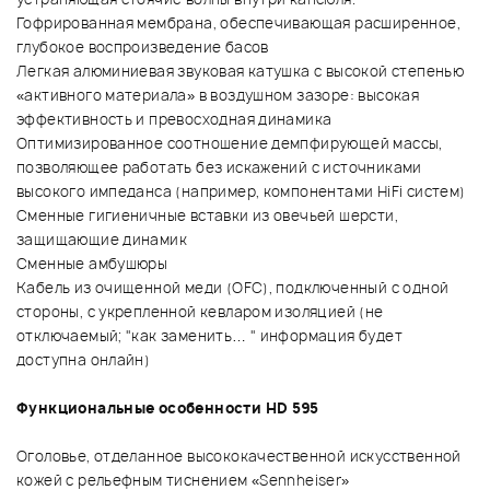
Гофрированная мембрана, обеспечивающая расширенное,
глубокое воспроизведение басов
Легкая алюминиевая звуковая катушка с высокой степенью
«активного материала» в воздушном зазоре: высокая
эффективность и превосходная динамика
Оптимизированное соотношение демпфирующей массы,
позволяющее работать без искажений с источниками
высокого импеданса (например, компонентами HiFi систем)
Сменные гигиеничные вставки из овечьей шерсти,
защищающие динамик
Сменные амбушюры
Кабель из очищенной меди (OFC), подключенный с одной
стороны, с укрепленной кевларом изоляцией (не
отключаемый; "как заменить… " информация будет
доступна онлайн)
Функциональные особенности HD 595
Оголовье, отделанное высококачественной искусственной
кожей с рельефным тиснением «Sennheiser»