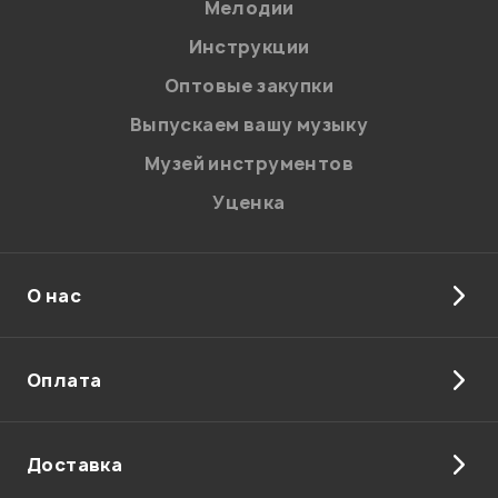
Мелодии
Инструкции
Оптовые закупки
Выпускаем вашу музыку
Музей инструментов
Уценка
О нас
Я даю
согласие
на обработку персональных данных в
соответствии с
Политикой в отношении обработки
персональных данных.
Введите проверочное число:
Оплата
Доставка