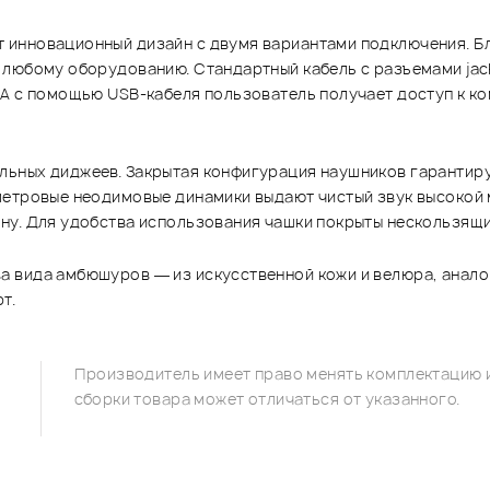
 инновационный дизайн с двумя вариантами подключения. Б
 любому оборудованию. Стандартный кабель с разъемами jac
 А с помощью USB-кабеля пользователь получает доступ к к
ьных диджеев. Закрытая конфигурация наушников гарантиру
метровые неодимовые динамики выдают чистый звук высокой
ну. Для удобства использования чашки покрыты нескользящ
вида амбюшуров — из искусственной кожи и велюра, аналого
т.
Производитель имеет право менять комплектацию и
сборки товара может отличаться от указанного.