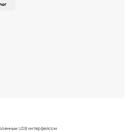
лог
троенным USB интерфейсом