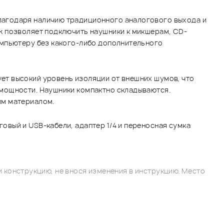
лагодаря наличию традиционного аналогового выхода и
k позволяет подключить наушники к микшерам, CD-
омпьютеру без какого-либо дополнительного
ет высокий уровень изоляции от внешних шумов, что
 мощности. Наушники компактно складываются.
им материалом.
вый и USB-кабели, адаптер 1/4 и переносная сумка
 конструкцию, не внося изменения в инструкцию. Место