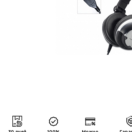
30 дней
100%
Можно
Гара