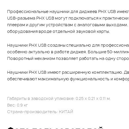
Профессиональные наушники для диджеев PHX USB имеют
USB-разъема PHX USB могут подключаться к практически
плеерам и другим устройствам с аналоговыми выходами.
оборудования вроде отдельной звуковой карты.
Наушники PHX USB созданы специально для профессионал
особенно актуально в работе диджея. Большие 50-милли
Поворотный механизм позволяет работать на одну сторо
Наушники PHX USB имеют расширенную комплектацию. Два 
обеспечивают максимальную функциональность и комфор
Габариты в заводской упаковке: 0.25 x 0.21 x 0.11 м.
Вес: 0.9 кг
Страна-производитель: КИТАЙ