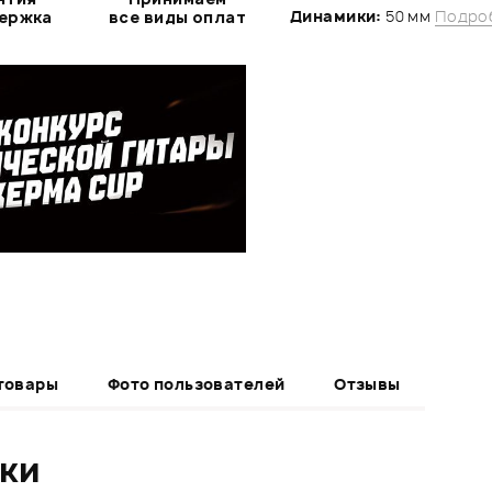
Динамики:
50 мм
Подроб
держка
все виды оплат
товары
Фото пользователей
Отзывы
ики