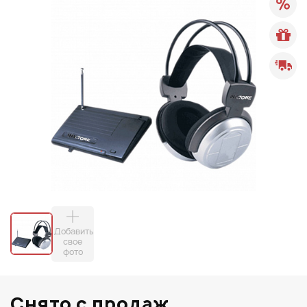
Добавить
свое
фото
Снято с продаж