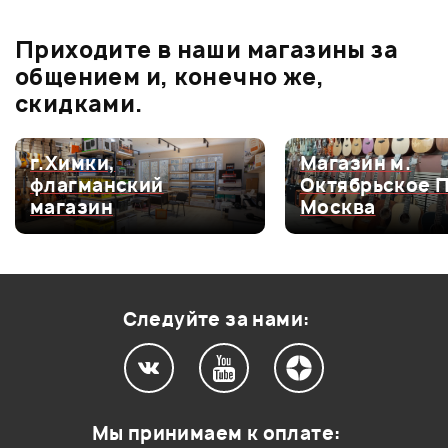
0
бонусов
.
Приходите в наши магазины за
0.0
общением и, конечно же,
скидками.
Оценка
5
0
г.Химки,
Магазин м.
флагманский
Октябрьское 
Оценка
4
0
магазин
Москва
Оценка
3
0
Оценка
2
0
Оценка
1
0
Следуйте за нами:
Мой отзыв о товаре
Мы принимаем к оплате: