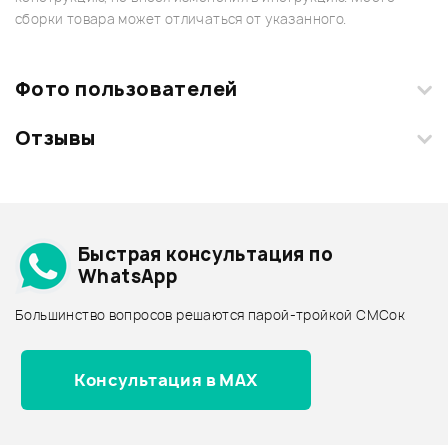
сборки товара может отличаться от указанного.
Фото пользователей
Отзывы
Загрузите свои фотографии купленного товара и получите
+1000 бонусов
.
Смарт-навигатор
Добавить свое фото
Подробнее о INVOTONE
Быстрая консультация по
Архив товаров - дешевле
WhatsApp
Архив товаров - дороже
Большинство вопросов решаются парой-тройкой СМСок
Все товары INVOTONE
Архив товаров - новинки
Консультация в MAX
Отзывы
Оставьте отзыв и получите
+1000