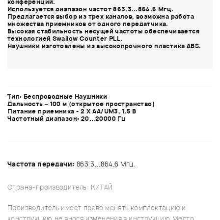
конференций.
Используется диапазон частот 863.3…864.6 Мгц.
Предлагается выбор из трех каналов, возможна работа
множества приемников от одного передатчика.
Высокая стабильность несущей частоты обеспечивается
технологией Swallow Counter PLL.
Наушники изготовлены из высокопрочного пластика ABS.
Тип:
Беспроводные Наушники
Дальность
– 100 м (открытое пространство)
Питание приемника
- 2 Х AA/UM3, 1.5 В
Частотный диапазон:
20…20000 Гц
Частота передачи:
863.3…864.6 Мгц.
Страна-производитель: КИТАЙ
Производитель имеет право менять комплектацию и
конструкцию, не внося изменения в инструкцию. Место