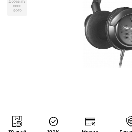
Добавить
свое
фото
30 дней
100%
Можно
Гара