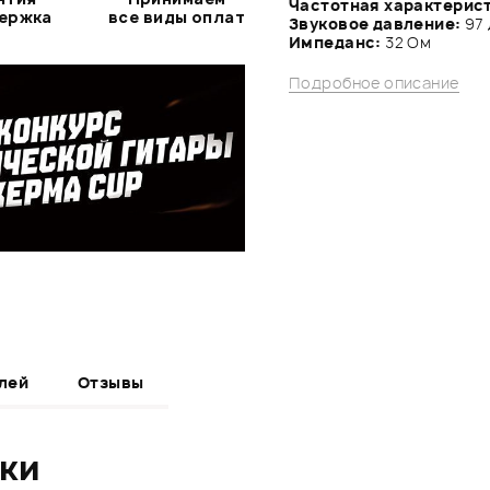
Частотная характерис
держка
все виды оплат
Звуковое давление:
97
Импеданс:
32 Ом
Подробное описание
лей
Отзывы
ики