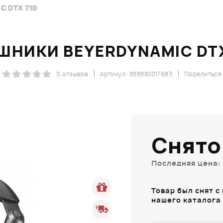
 DTX 710
ШНИКИ BEYERDYNAMIC DTX
0 отзывов
Артикул: 888880017683
Поделиться
Снято
Последняя цена: 
Товар был снят с
нашего каталога