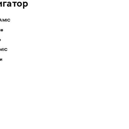
игатор
AMIC
ле
е
MIC
ки