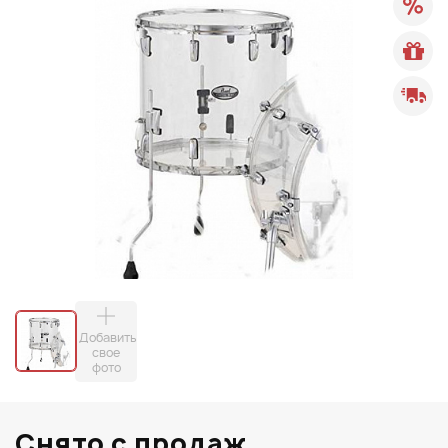
Добавить
свое
фото
Снято с продаж