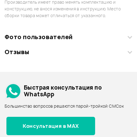
Производитель имеет право менять комплектацию и
конструкцию, не внося изменения в инструкцию. Место
сборки товара может отличаться от указанного.
Фото пользователей
Отзывы
Загрузите свои фотографии купленного товара и получите
+1000 бонусов
.
Смарт-навигатор
Добавить свое фото
Подробнее о PEARL
Быстрая консультация по
Архив товаров - дешевле
WhatsApp
Архив товаров - дороже
Большинство вопросов решаются парой-тройкой СМСок
Все товары PEARL
Архив товаров - новинки
Консультация в MAX