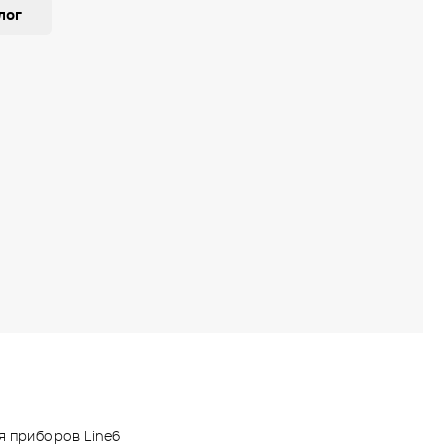
лог
я приборов Line6