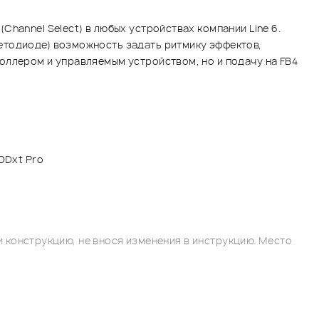
hannel Select) в любых устройствах компании Line 6.
етодиоде) возможность задать ритмику эффектов,
оллером и управляемым устройством, но и подачу на FB4
PODxt Pro
 конструкцию, не внося изменения в инструкцию. Место