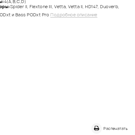
ы:
4(A,B,C,D)
оры:
Spider II, Flextone III, Vetta, Vetta II, HD147, Duoverb,
PODxt и Bass PODxt Pro
Подробное описание
Распечатать