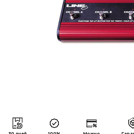
30 дней
100%
Можно
Гара