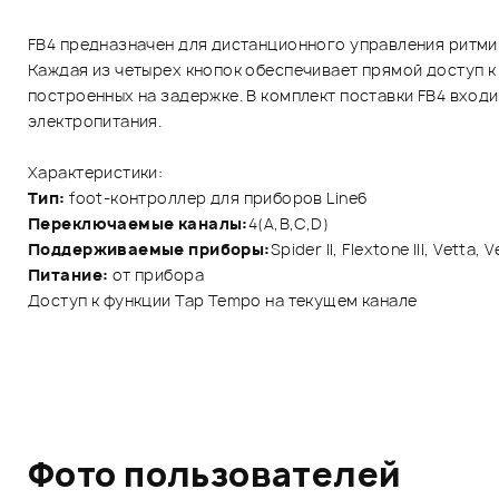
FB4 предназначен для дистанционного управления ритмико
Каждая из четырех кнопок обеспечивает прямой доступ 
построенных на задержке. В комплект поставки FB4 вход
электропитания.
Характеристики:
Тип:
foot-контроллер для приборов Line6
Переключаемые каналы:
4(A,B,C,D)
Поддерживаемые приборы:
Spider II, Flextone III, Vett
Питание:
от прибора
Доступ к функции Tap Tempo на текущем канале
Фото пользователей