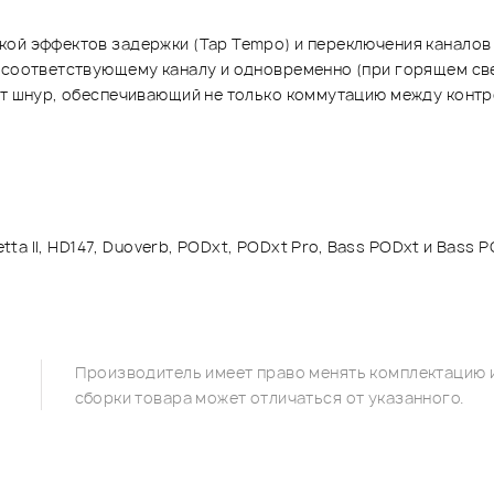
й эффектов задержки (Tap Tempo) и переключения каналов (C
к соответствующему каналу и одновременно (при горящем св
ит шнур, обеспечивающий не только коммутацию между контр
a, Vetta II, HD147, Duoverb, PODxt, PODxt Pro, Bass PODxt и Bass 
Производитель имеет право менять комплектацию и
сборки товара может отличаться от указанного.