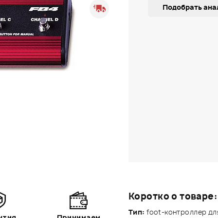
Подобрать ана
Коротко о товаре:
Тип:
foot-контроллер дл
нтия
Принимаем