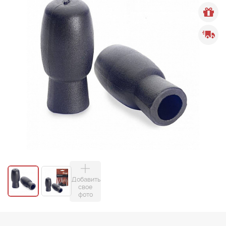
Добавить
свое
фото