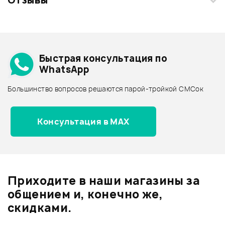
Отзывы
Загрузите свои фотографии купленного товара и получите
+1000 бонусов
.
Смарт-навигатор
Добавить свое фото
Подробнее о STAGG
Быстрая консультация по
Архив товаров - дешевле
WhatsApp
Архив товаров - дороже
Большинство вопросов решаются парой-тройкой СМСок
Все товары STAGG
Архив товаров - новинки
Консультация в MAX
Отзывы
Оставьте отзыв и получите
+1000
0
бонусов
.
Приходите в наши магазины за
0.0
общением и, конечно же,
скидками.