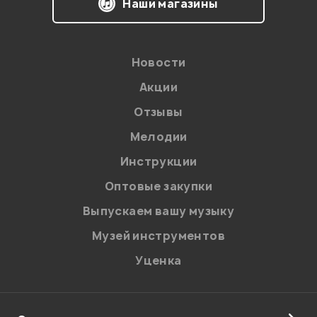
Наши магазины
Новости
Акции
Отзывы
Мелодии
Я даю
согласие
на обработку персональных данных в
Инструкции
соответствии с
Политикой в отношении обработки
персональных данных.
Оптовые закупки
Введите проверочное число:
Выпускаем вашу музыку
Музей инструментов
Уценка