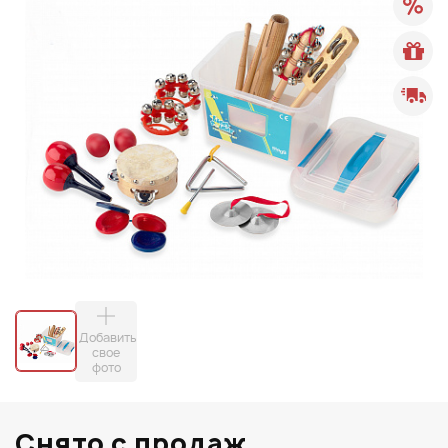
Добавить
свое
фото
Снято с продаж