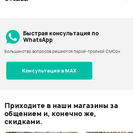
Загрузите свои фотографии купленного товара и получите
+1000 бонусов
.
Смарт-навигатор
Добавить свое фото
Подробнее о MAXTONE
Быстрая консультация по
Архив товаров - дешевле
WhatsApp
Архив товаров - дороже
Большинство вопросов решаются парой-тройкой СМСок
Все товары MAXTONE
Архив товаров - новинки
Консультация в MAX
Отзывы
Оставьте отзыв и получите
+1000
0
бонусов
.
Приходите в наши магазины за
0.0
общением и, конечно же,
скидками.