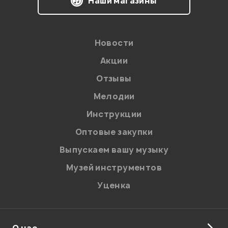
Наши магазины
Новости
Акции
Отзывы
Мелодии
Я даю
согласие
на обработку персональных данных в
Инструкции
соответствии с
Политикой в отношении обработки
персональных данных.
Оптовые закупки
Введите проверочное число:
Выпускаем вашу музыку
Музей инструментов
Уценка
О нас