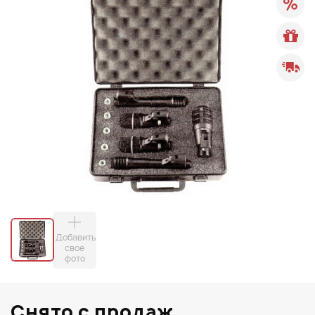
Добавить
свое
фото
Снято с продаж