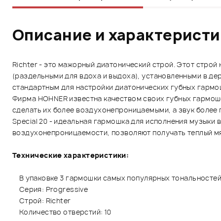
Описание и характерист
Richter - это мажорный диатонический строй. Этот стро
(раздельными для вдоха и выдоха), установленными в д
стандартным для настройки диатонических губных гармош
Фирма HOHNER известна качеством своих губных гармоше
сделать их более воздухонепроницаемыми, а звук более 
Special 20 - идеальная гармошка для исполнения музыки 
воздухонепроницаемости, позволяют получать теплый мя
Технические характеристики:
В упаковке 3 гармошки самых популярных тональносте
Серия: Progressive
Строй: Richter
Количество отверстий: 10