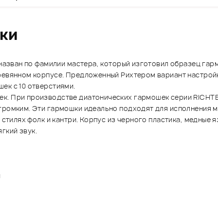
ики
й назван по фамилии мастера, который изготовил образец га
еревянном корпусе. Предложенный Рихтером вариант настрой
ек с 10 отверстиями.
к. При производстве диатонических гармошек серии RICHTE
громким. Эти гармошки идеально подходят для исполнения му
в стилях фолк и кантри. Корпус из черного пластика, медные
гкий звук.
й