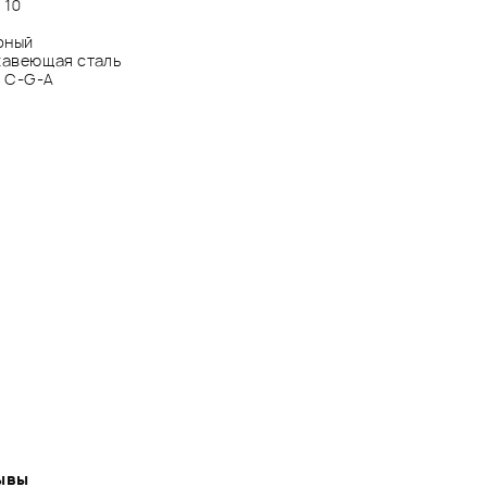
:
10
рный
авеющая сталь
:
C-G-A
ывы