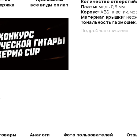
Количество отверстий
держка
все виды оплат
Платы:
медь 0,9 мм.
Корпус:
ABS пластик, че
Материал крышки:
нерж
Тональность гармошек
Подробное описание
.
товары
Аналоги
Фото пользователей
Отз