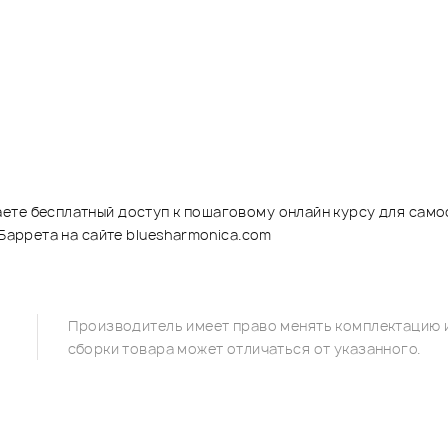
ете бесплатный доступ к пошаговому онлайн курсу для само
 Баррета на сайте bluesharmonica.com
Производитель имеет право менять комплектацию и
сборки товара может отличаться от указанного.