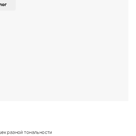
лог
шек разной тональности