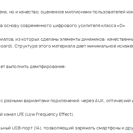
 цена, но и качество, оцененное миллионами пользователей к
в основу современного цифрового усилителя класса «D».
иалов, из которых сделаны элементы динамиков: качественны
oard). Структура этого материала дает минимальное искажен
яет выполнить демпфирование:
 с разными вариантами подключений: через AUX, оптический 
канал LFE (Low Frequency Effect).
льный USB-порт (1А), позволяющий заряжать смартфоны и дру