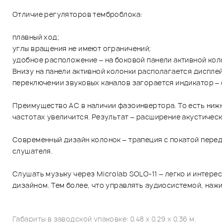
Отличие регуляторов темброблока:
плавный ход;
углы вращения не имеют ограничений;
удобное расположение – на боковой панели активной кол
Внизу на панели активной колонки располагается дисплей
переключении звуковых каналов загорается индикатор – 
Преимущество АС в наличии фазоинвертора. То есть нижн
частотах увеличится. Результат – расширение акустичес
Современный дизайн колонок – трапеция с покатой перед
слушателя.
Слушать музыку через Microlab SOLO-11 – легко и интере
дизайном. Тем более, что управлять аудиосистемой, наж
Габариты в заводской упаковке: 0.48 x 0.29 x 0.36 м.