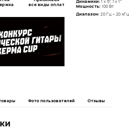
Динамики:
1 х 5", 1 х 1"
держка
все виды оплат
Мощность:
100 Вт
Диапазон:
20 Гц – 20 кГ
товары
Фото пользователей
Отзывы
ики