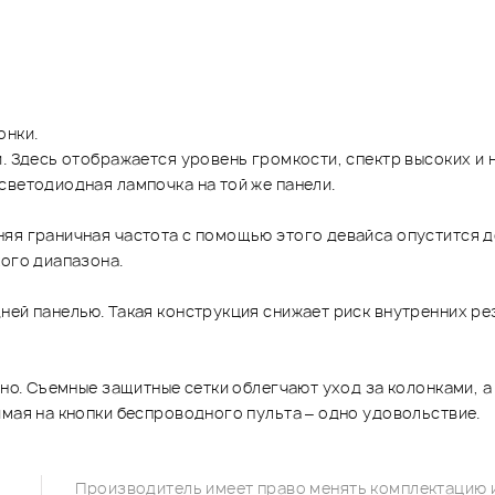
онки.
. Здесь отображается уровень громкости, спектр высоких и н
светодиодная лампочка на той же панели.
яя граничная частота с помощью этого девайса опустится д
кого диапазона.
ней панелью. Такая конструкция снижает риск внутренних рез
сно. Съемные защитные сетки облегчают уход за колонками, 
имая на кнопки беспроводного пульта – одно удовольствие.
Производитель имеет право менять комплектацию и