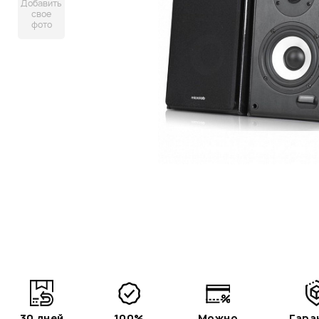
Добавить
свое
фото
30 дней
100%
Можно
Гара