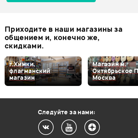
Отзывы
Оставьте отзыв и получите
+1000
0
бонусов
.
Приходите в наши магазины за
0.0
общением и, конечно же,
скидками.
Оценка
5
0
г.Химки,
Магазин м.
флагманский
Октябрьское 
Оценка
4
0
магазин
Москва
Оценка
3
0
Оценка
2
0
Оценка
1
0
Следуйте за нами: