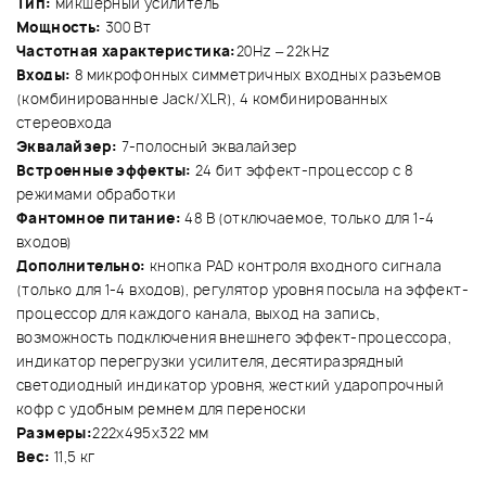
Тип:
микшерный усилитель
Мощность:
300 Вт
Частотная характеристика:
20Hz – 22kHz
Входы:
8 микрофонных симметричных входных разъемов
(комбинированные Jack/XLR), 4 комбинированных
стереовхода
Эквалайзер:
7-полосный эквалайзер
Встроенные эффекты:
24 бит эффект-процессор с 8
режимами обработки
Фантомное питание:
48 В (отключаемое, только для 1-4
входов)
Дополнительно:
кнопка PAD контроля входного сигнала
(только для 1-4 входов), регулятор уровня посыла на эффект-
процессор для каждого канала, выход на запись,
возможность подключения внешнего эффект-процессора,
индикатор перегрузки усилителя, десятиразрядный
светодиодный индикатор уровня, жесткий ударопрочный
кофр с удобным ремнем для переноски
Размеры:
222х495х322 мм
Вес:
11,5 кг