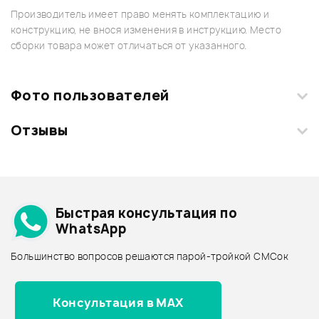
Производитель имеет право менять комплектацию и
конструкцию, не внося изменения в инструкцию. Место
сборки товара может отличаться от указанного.
Фото пользователей
Отзывы
Загрузите свои фотографии купленного товара и получите
+1000 бонусов
.
Смарт-навигатор
Добавить свое фото
Подробнее о SOUNDCRAFT
Быстрая консультация по
Архив товаров - дешевле
WhatsApp
Архив товаров - дороже
Большинство вопросов решаются парой-тройкой СМСок
Все товары SOUNDCRAFT
Архив товаров - новинки
Консультация в MAX