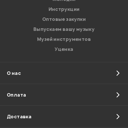
Я даю
согласие
на обработку персональных данных в
Инструкции
соответствии с
Политикой в отношении обработки
персональных данных.
Оптовые закупки
Введите проверочное число:
Выпускаем вашу музыку
Музей инструментов
Уценка
О нас
Отправить
Оплата
Доставка