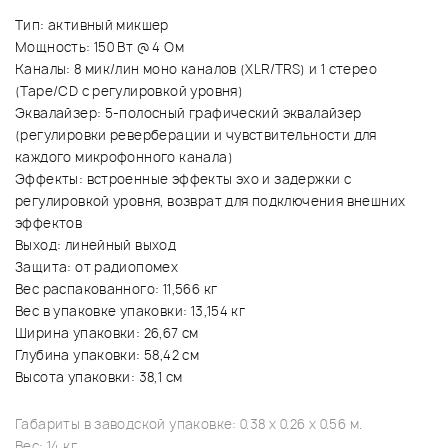
Тип: активный микшер
Мощность: 150 Вт @ 4 Ом
Каналы: 8 мик/лин моно каналов (XLR/TRS) и 1 стерео
(Tape/CD с регулировкой уровня)
Эквалайзер: 5-полосный графический эквалайзер
(регулировки реверберации и чувствительности для
каждого микрофонного канала)
Эффекты: встроенные эффекты эхо и задержки с
регулировкой уровня, возврат для подключения внешних
эффектов
Выход: линейный выход
Защита: от радиопомех
Вес распакованного: 11,566 кг
Вес в упаковке упаковки: 13,154 кг
Ширина упаковки: 26,67 см
Глубина упаковки: 58,42 см
Высота упаковки: 38,1 см
Габариты в заводской упаковке: 0.38 x 0.26 x 0.56 м.
Вес: 14 кг