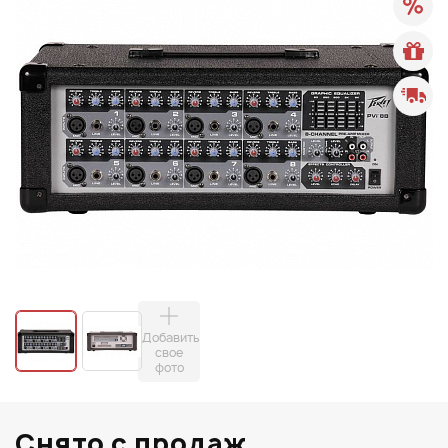
Добавить
свое
фото
Снято с продаж