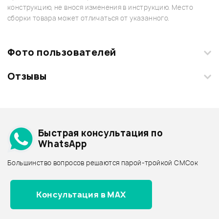
конструкцию, не внося изменения в инструкцию. Место
сборки товара может отличаться от указанного.
Фото пользователей
Отзывы
Загрузите свои фотографии купленного товара и получите
+1000 бонусов
.
Смарт-навигатор
Добавить свое фото
Подробнее о MACKIE
Быстрая консультация по
Архив товаров - дешевле
WhatsApp
Архив товаров - дороже
Большинство вопросов решаются парой-тройкой СМСок
Все товары MACKIE
Архив товаров - новинки
Консультация в MAX