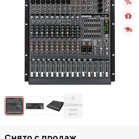
Добавить
свое
фото
Снято с продаж