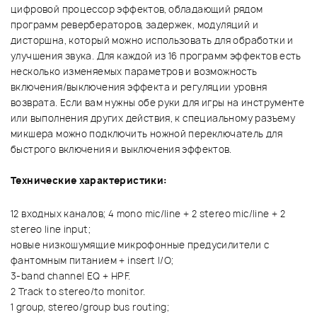
цифровой процессор эффектов, обладающий рядом
программ ревербераторов, задержек, модуляций и
дисторшна, который можно использовать для обработки и
улучшения звука. Для каждой из 16 программ эффектов есть
несколько изменяемых параметров и возможность
включения/выключения эффекта и регуляции уровня
возврата. Если вам нужны обе руки для игры на инструменте
или выполнения других действия, к специальному разъему
микшера можно подключить ножной переключатель для
быстрого включения и выключения эффектов.
Технические характеристики:
12 входных каналов; 4 mono mic/line + 2 stereo mic/line + 2
stereo line input;
новые низкошумящие микрофонные предусилители с
фантомным питанием + insert I/O;
3-band channel EQ + HPF.
2 Track to stereo/to monitor.
1 group, stereo/group bus routing;