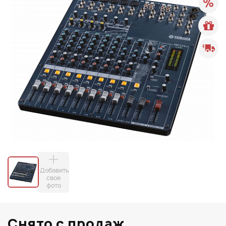
Добавить
свое
фото
Снято с продаж