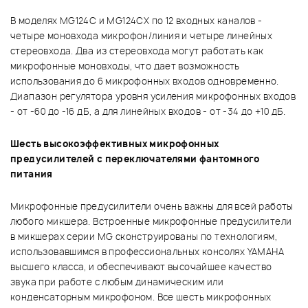
В моделях MG124C и MG124CX по 12 входных каналов -
четыре моновхода микрофон/линия и четыре линейных
стереовхода. Два из стереовхода могут работать как
микрофонные моновходы, что дает возможность
использования до 6 микрофонных входов одновременно.
Диапазон регулятора уровня усиления микрофонных входов
- от -60 до -16 дБ, а для линейных входов - от -34 до +10 дБ.
Шесть высокоэффективных микрофонных
предусилителей с переключателями фантомного
питания
Микрофонные предусилители очень важны для всей работы
любого микшера. Встроенные микрофонные предусилители
в микшерах серии MG сконструированы по технологиям,
использовавшимся в профессиональных консолях YAMAHA
высшего класса, и обеспечивают высочайшее качество
звука при работе с любым динамическим или
конденсаторным микрофоном. Все шесть микрофонных