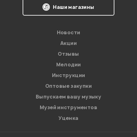
Наши магазины
Новости
Акции
Отзывы
Мелодии
Я даю
согласие
на обработку персональных данных в
Инструкции
соответствии с
Политикой в отношении обработки
персональных данных.
Оптовые закупки
Введите проверочное число:
Выпускаем вашу музыку
Музей инструментов
Уценка