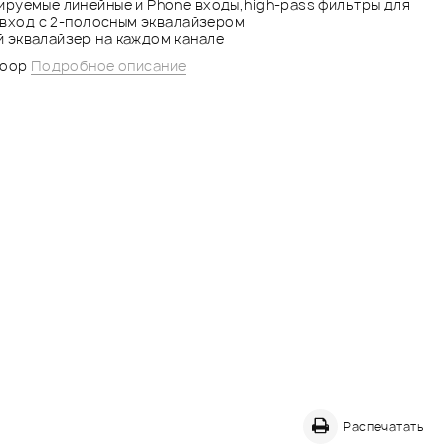
ируемые линейные и Phone входы,high-pass фильтры для
e вход с 2-полосным эквалайзером
 эквалайзер на каждом канале
 loop
Подробное описание
Распечатать