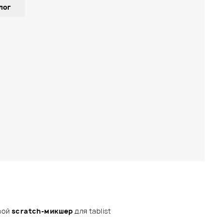
лог
вой
scratch-микшер
для tablist