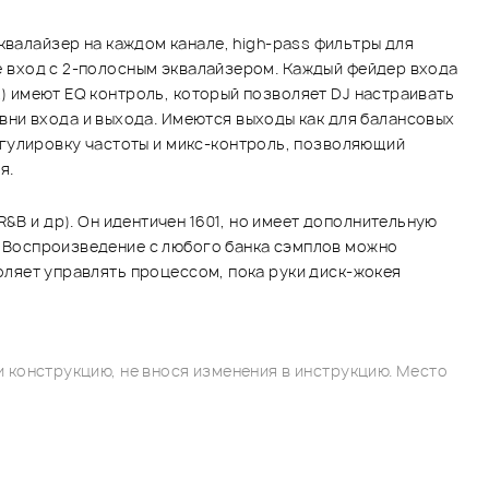
квалайзер на каждом канале, high-pass фильтры для
ne вход с 2-полосным эквалайзером. Каждый фейдер входа
k) имеют EQ контроль, который позволяет DJ настраивать
вни входа и выхода. Имеются выходы как для балансовых
егулировку частоты и микс-контроль, позволяющий
я.
&B и др). Он идентичен 1601, но имеет дополнительную
с. Воспроизведение с любого банка сэмплов можно
воляет управлять процессом, пока руки диск-жокея
 конструкцию, не внося изменения в инструкцию. Место