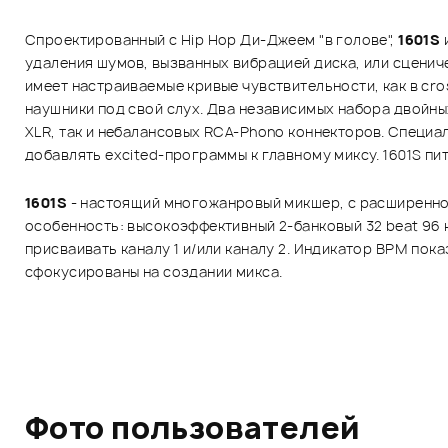
Спроектированный с Hip Hop Ди-Джеем "в голове",
1601S
удаления шумов, вызванных вибрацией диска, или сцениче
имеет настраиваемые кривые чувствительности, как в cro
наушники под свой слух. Два независимых набора двойн
XLR, так и небалансовых RCA-Phono коннекторов. Специ
добавлять excited-программы к главному миксу. 1601S пи
1601S
- настоящий многожанровый микшер, с расширенной 
особенность: высокоэффективный 2-банковый 32 beat 96 к
присваивать каналу 1 и/или каналу 2. Индикатор BPM пок
сфокусированы на создании микса.
Фото пользователей