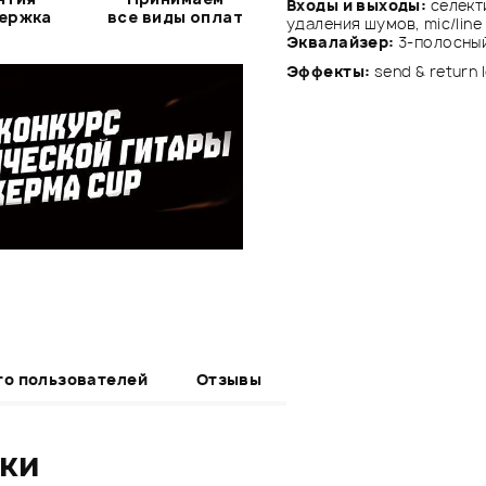
Входы и выходы:
селект
держка
все виды оплат
удаления шумов, mic/lin
Эквалайзер:
3-полосный
Эффекты:
send & return
то пользователей
Отзывы
ики