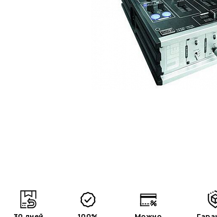
30 дней
100%
Можно
Гара