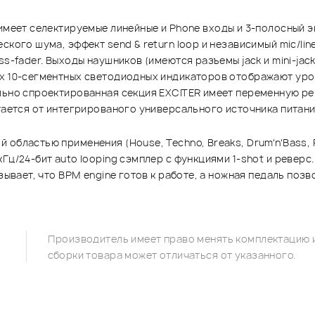
имеет селектируемые линейные и Phone входы и 3-полосный э
ского шума, эффект send & return loop и независимый mic/li
ss-fader. Выходы наушников (имеются разъемы jack и mini-jac
ых 10-сегментных светодиодных индикаторов отображают уро
ально спроектированная секция EXCITER имеет переменную р
тается от интегрированого универсального источника питани
областью применения (House, Techno, Breaks, Drum'n'Bass, R
Гц/24-бит auto looping сэмплер с функциями 1-shot и ревер
азывает, что BPM engine готов к работе, а ножная педаль поз
Производитель имеет право менять комплектацию и
сборки товара может отличаться от указанного.