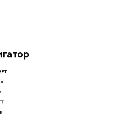
игатор
AFT
ле
е
FT
ки