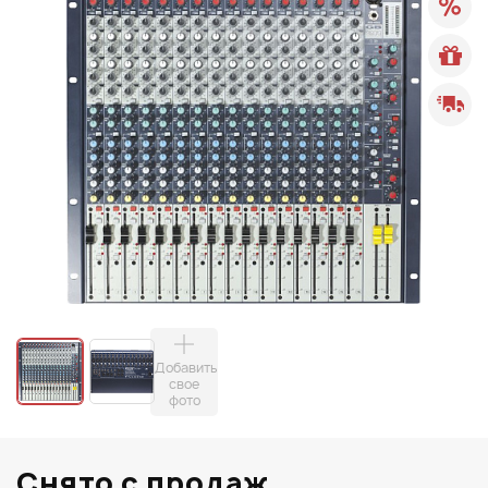
Добавить
свое
фото
Снято с продаж