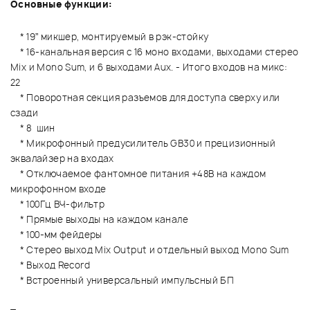
Основные функции:
* 19” микшер, монтируемый в рэк-стойку
* 16-канальная версия с 16 моно входами, выходами стерео
Mix и Mono Sum, и 6 выходами Aux. - Итого входов на микс:
22
* Поворотная секция разъемов для доступа сверху или
сзади
* 8 шин
* Микрофонный предусилитель GB30 и прецизионный
эквалайзер на входах
* Отключаемое фантомное питания +48В на каждом
микрофонном входе
* 100Гц ВЧ-фильтр
* Прямые выходы на каждом канале
* 100-мм фейдеры
* Стерео выход Mix Output и отдельный выход Mono Sum
* Выход Record
* Встроенный универсальный импульсный БП