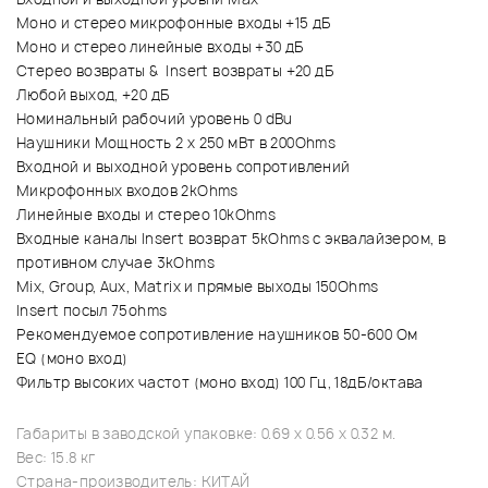
Моно и стерео микрофонные входы +15 дБ
Моно и стерео линейные входы +30 дБ
Стерео возвраты & Insert возвраты +20 дБ
Любой выход, +20 дБ
Номинальный рабочий уровень 0 dBu
Наушники Мощность 2 х 250 мВт в 200Ohms
Входной и выходной уровень сопротивлений
Микрофонных входов 2kOhms
Линейные входы и стерео 10kOhms
Входные каналы Insert возврат 5kOhms с эквалайзером, в
противном случае 3kOhms
Mix, Group, Aux, Matrix и прямые выходы 150Ohms
Insert посыл 75ohms
Рекомендуемое сопротивление наушников 50-600 Ом
EQ (моно вход)
Фильтр высоких частот (моно вход) 100 Гц, 18дБ/октава
Габариты в заводской упаковке: 0.69 x 0.56 x 0.32 м.
Вес: 15.8 кг
Страна-производитель: КИТАЙ