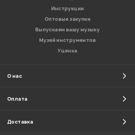
Я даю
согласие
на обработку персональных данных в
Инструкции
соответствии с
Политикой в отношении обработки
персональных данных.
Оптовые закупки
Введите проверочное число:
Выпускаем вашу музыку
Музей инструментов
Уценка
О нас
Отправить
Оплата
Доставка