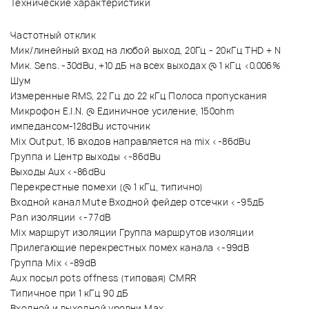
Технические характеристики
Частотный отклик
Мик/линейный вход на любой выход, 20Гц - 20кГц THD + N
Мик. Sens. -30dBu, +10 дБ на всех выходах @ 1 кГц <0.006%
Шум
Измеренные RMS, 22 Гц до 22 кГц Полоса пропускания
Микрофон E.I.N. @ Единичное усиление, 150ohm
импедансом-128dBu источник
Mix Output, 16 входов направляется на mix <-86dBu
Группа и Центр выходы <-86dBu
Выходы Aux <-86dBu
Перекрестные помехи (@ 1 кГц, типично)
Входной канал Mute Входной фейдер отсечки <-95дБ
Pan изоляции <-77dB
Mix маршрут изоляции Группа маршрутов изоляции
Прилегающие перекрестных помех канала <-99dB
Группа Mix <-89dB
Aux посыл pots offness (типовая) CMRR
Типичное при 1 кГц 90 дБ
Входной и выходной уровни Маx