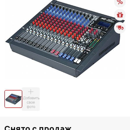
Добавить
свое
фото
Снято с продаж