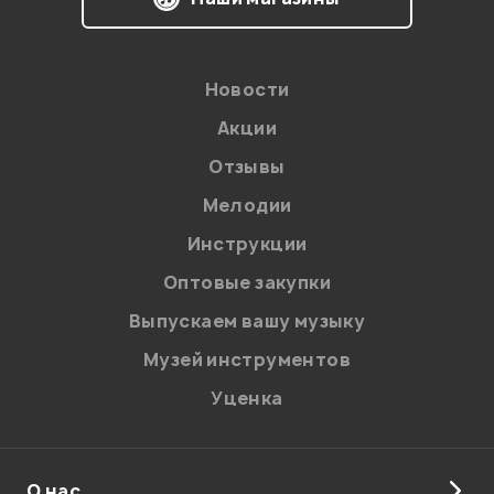
Новости
Акции
Отзывы
Мелодии
Я даю
согласие
на обработку персональных данных в
Инструкции
соответствии с
Политикой в отношении обработки
персональных данных.
Оптовые закупки
Введите проверочное число:
Выпускаем вашу музыку
Музей инструментов
Уценка
О нас