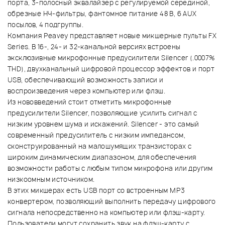
порта, 3-полосный эквалайзер с регулируемой серединой,
обрезные НЧ-фильтры, фантомное питание 48 В, 6 AUX
посылов, 4 подгруппы.
Компания Peavey представляет новые микшерные пульты FX
Series. В 16-, 24- и 32-канальной версиях встроены
эксклюзивные микрофонные предусилители Silencer (.0007%
THD), двухканальный цифровой процессор эффектов и порт
USB, обеспечивающий возможность записи и
воспроизведения через компьютер или флэш.
Из нововведений стоит отметить микрофонные
предусилители Silencer, позволяющие усилить сигнал с
низким уровнем шума и искажений. Silencer - это самый
современный предусилитель с низким импедансом,
сконструированный на малошумящих транзисторах с
широким динамическим диапазоном, для обеспечения
возможности работы с любым типом микрофона или другим
низкоомным источником.
В этих микшерах есть USB порт со встроенным МР3
конвертером, позволяющий выполнить передачу цифрового
сигнала непосредственно на компьютер или флэш-карту.
Пользователи могут сохранить звук на флэш-карту с