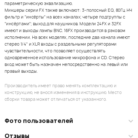
параметрическую эквализацию.
Микшеры серии FX также включают: 3-полосный EQ, 80Гц НЧ
фильтр и "инсёрты" на всех каналах; четыре подгруппы с
"инсёртами"; выход для наушников. Модели 24FX и 32FX
имеют и выходы лампы BNC. 16FX производится в рэковом
исполнении. На всех моделях, последние два канала имеют
стерео 1/4" и XLR входы с раздельными регуляторами
чувствительности, что позволяет осуществлять
одновременное использование микрофона и CD. Стерео
вход может быть назначен непосредственно на левый или
правый выходы.
Производитель имеет право менять комплектацию и
конструкцию, не внося изменения в инструкцию. Место
сборки товара может отличаться от указанного.
Фото пользователей
Отзывы
Загрузите свои фотографии купленного товара и получите