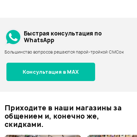
+1000 бонусов
.
Смарт-навигатор
Добавить свое фото
Подробнее о PEAVEY
Быстрая консультация по
Архив товаров - дешевле
WhatsApp
Архив товаров - дороже
Большинство вопросов решаются парой-тройкой СМСок
Все товары PEAVEY
Архив товаров - новинки
Консультация в MAX
Отзывы
Оставьте отзыв и получите
+1000
0
бонусов
.
Приходите в наши магазины за
0.0
общением и, конечно же,
скидками.