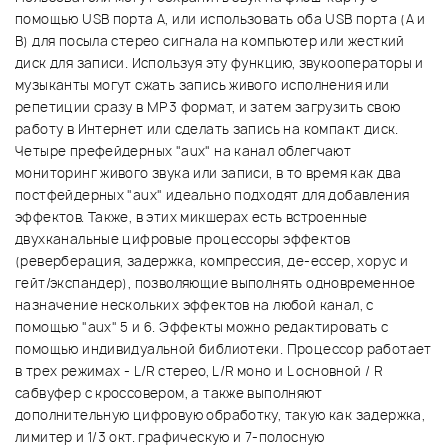
помощью USB порта А, или использовать оба USB порта (А и
В) для посыла стерео сигнала на компьютер или жесткий
диск для записи. Используя эту функцию, звукооператоры и
музыканты могут сжать запись живого исполнения или
репетиции сразу в МР3 формат, и затем загрузить свою
работу в Интернет или сделать запись на компакт диск.
Четыре префейдерных "aux" на канал облегчают
мониторинг живого звука или записи, в то время как два
постфейдерных "aux" идеально подходят для добавления
эффектов. Также, в этих микшерах есть встроенные
двухканальные цифровые процессоры эффектов
(реверберация, задержка, компрессия, де-ессер, хорус и
гейт/экспандер), позволяющие выполнять одновременное
назначение нескольких эффектов на любой канал, с
помощью "aux" 5 и 6. Эффекты можно редактировать с
помощью индивидуальной библиотеки. Процессор работает
в трех режимах - L/R стерео, L/R моно и L основной / R
сабвуфер с кроссовером, а также выполняют
дополнительную цифровую обработку, такую как задержка,
лимитер и 1/3 окт. графическую и 7-полосную