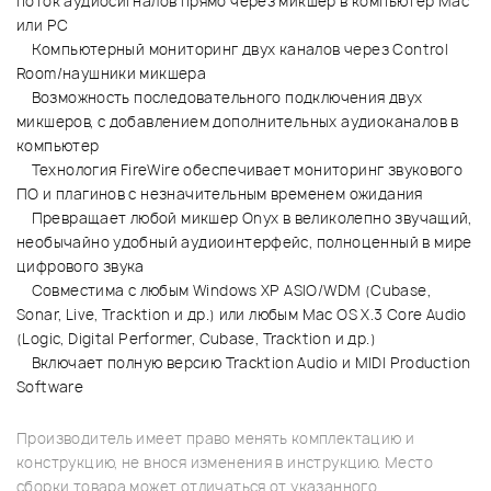
поток аудиосигналов прямо через микшер в компьютер Mac
или PC
Компьютерный мониторинг двух каналов через Control
Room/наушники микшера
Возможность последовательного подключения двух
микшеров, с добавлением дополнительных аудиоканалов в
компьютер
Технология FireWire обеспечивает мониторинг звукового
ПО и плагинов с незначительным временем ожидания
Превращает любой микшер Onyx в великолепно звучащий,
необычайно удобный аудиоинтерфейс, полноценный в мире
цифрового звука
Совместима с любым Windows XP ASIO/WDM (Cubase,
Sonar, Live, Tracktion и др.) или любым Mac OS X.3 Core Audio
(Logic, Digital Performer, Cubase, Tracktion и др.)
Включает полную версию Tracktion Audio и MIDI Production
Software
Производитель имеет право менять комплектацию и
конструкцию, не внося изменения в инструкцию. Место
сборки товара может отличаться от указанного.