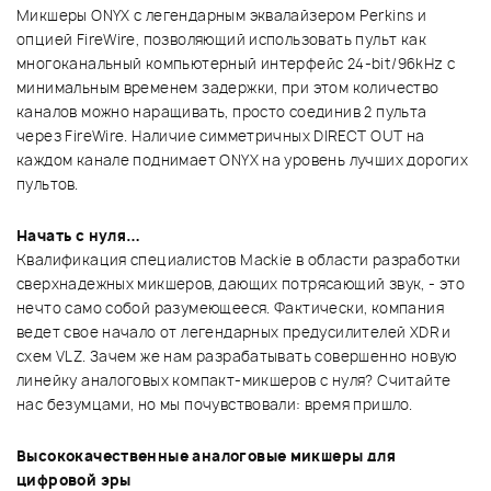
Микшеры ONYX с легендарным эквалайзером Perkins и
опцией FireWire, позволяющий использовать пульт как
многоканальный компьютерный интерфейс 24-bit/96kHz с
минимальным временем задержки, при этом количество
каналов можно наращивать, просто соединив 2 пульта
через FireWire. Наличие симметричных DIRECT OUT на
каждом канале поднимает ONYX на уровень лучших дорогих
пультов.
Начать с нуля…
Квалификация специалистов Mackie в области разработки
сверхнадежных микшеров, дающих потрясающий звук, - это
нечто само собой разумеющееся. Фактически, компания
ведет свое начало от легендарных предусилителей XDR и
схем VLZ. Зачем же нам разрабатывать совершенно новую
линейку аналоговых компакт-микшеров с нуля? Считайте
нас безумцами, но мы почувствовали: время пришло.
Высококачественные аналоговые микшеры для
цифровой эры