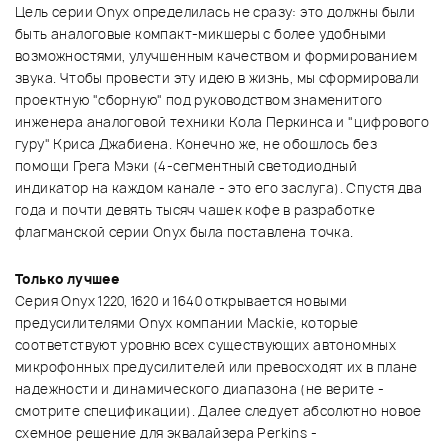
Цель серии Onyx определилась не сразу: это должны были
быть аналоговые компакт-микшеры с более удобными
возможностями, улучшенным качеством и формированием
звука. Чтобы провести эту идею в жизнь, мы сформировали
проектную "сборную" под руководством знаменитого
инженера аналоговой техники Кола Перкинса и "цифрового
гуру" Криса Джабиена. Конечно же, не обошлось без
помощи Грега Мэки (4-сегментный светодиодный
индикатор на каждом канале - это его заслуга). Спустя два
года и почти девять тысяч чашек кофе в разработке
флагманской серии Onyx была поставлена точка.
Только лучшее
Серия Onyx 1220, 1620 и 1640 открывается новыми
предусилителями Onyx компании Mackie, которые
соответствуют уровню всех существующих автономных
микрофонных предусилителей или превосходят их в плане
надежности и динамического диапазона (не верите -
смотрите спецификации). Далее следует абсолютно новое
схемное решение для эквалайзера Perkins -