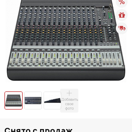
Добавить
свое
фото
Снято с продаж