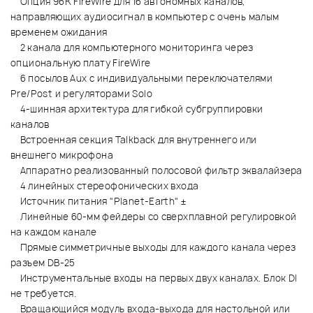
Опция 96K FireWire для 16 автономных каналов,
направляющих аудиосигнал в компьютер с очень малым
временем ожидания
2 канала для компьютерного мониторинга через
опциональную плату FireWire
6 посылов Aux с индивидуальными переключателями
Pre/Post и регуляторами Solo
4-шинная архитектура для гибкой субгруппировки
каналов
Встроенная секция Talkback для внутреннего или
внешнего микрофона
Аппаратно реализованный полосовой фильтр эквалайзера
4 линейных стереофонических входа
Источник питания "Planet-Earth" ±
Линейные 60-мм фейдеры со сверхплавной регулировкой
на каждом канале
Прямые симметричные выходы для каждого канала через
разъем DB-25
Инструментальные входы на первых двух каналах. Блок DI
не требуется.
Вращающийся модуль входа-выхода для настольной или