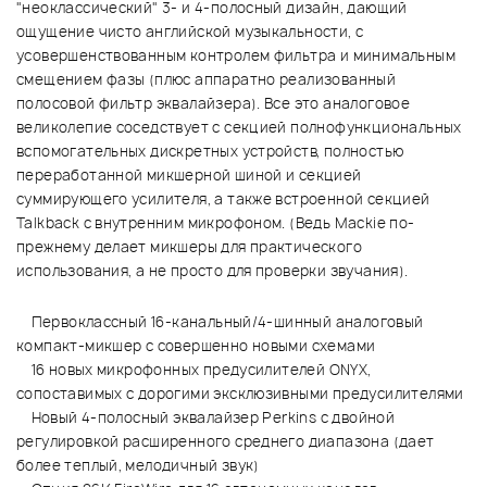
"неоклассический" 3- и 4-полосный дизайн, дающий
ощущение чисто английской музыкальности, с
усовершенствованным контролем фильтра и минимальным
смещением фазы (плюс аппаратно реализованный
полосовой фильтр эквалайзера). Все это аналоговое
великолепие соседствует с секцией полнофункциональных
вспомогательных дискретных устройств, полностью
переработанной микшерной шиной и секцией
суммирующего усилителя, а также встроенной секцией
Talkback с внутренним микрофоном. (Ведь Mackie по-
прежнему делает микшеры для практического
использования, а не просто для проверки звучания).
Первоклассный 16-канальный/4-шинный аналоговый
компакт-микшер с совершенно новыми схемами
16 новых микрофонных предусилителей ONYX,
сопоставимых с дорогими эксклюзивными предусилителями
Новый 4-полосный эквалайзер Perkins с двойной
регулировкой расширенного среднего диапазона (дает
более теплый, мелодичный звук)