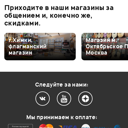
Приходите в наши магазины за
0.0
общением и, конечно же,
скидками.
Оценка
5
0
г.Химки,
Магазин м.
флагманский
Октябрьское 
Оценка
4
0
магазин
Москва
Оценка
3
0
Оценка
2
0
Оценка
1
0
Следуйте за нами:
Мой отзыв о товаре
Мы принимаем к оплате:
Ваша оценка: