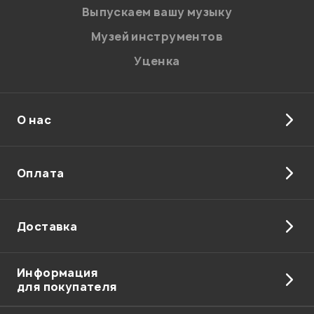
Выпускаем вашу музыку
Музей инструментов
Уценка
О нас
Оплата
Я даю
согласие
на обработку персональных данных в
соответствии с
Политикой в отношении обработки
персональных данных.
Доставка
Введите проверочное число:
Информация
для покупателя