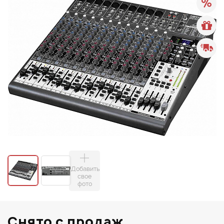
Добавить
свое
фото
Снято с продаж