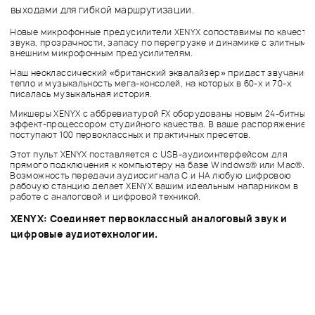
выходами для гибкой маршрутизации.
Новые микрофонные предусилители XENYX сопоставимы по качеств
звука, прозрачности, запасу по перегрузке и динамике c элитным
внешним микрофонным предусилителям.
Наш неоклассический «британский эквалайзер» придаст звучанию
тепло и музыкальность мега-консолей, на которых в 60-х и 70-х
писалась музыкальная история.
Микшеры XENYX с аббревиатурой FX оборудованы новым 24-битным
эффект-процессором студийного качества. В ваше распоряжение
поступают 100 первоклассных и практичных пресетов.
Этот пульт XENYX поставляется с USB-аудиоинтерфейсом для
прямого подключения к компьютеру на базе Windows® или Mac®.
Возможность передачи аудиосигнала С и НА любую цифровою
рабочую станцию делает XENYX вашим идеальным напарником в
работе с аналоговой и цифровой техникой.
XENYX: Соединяет первоклассный аналоговый звук и
цифровые аудиотехнологии.