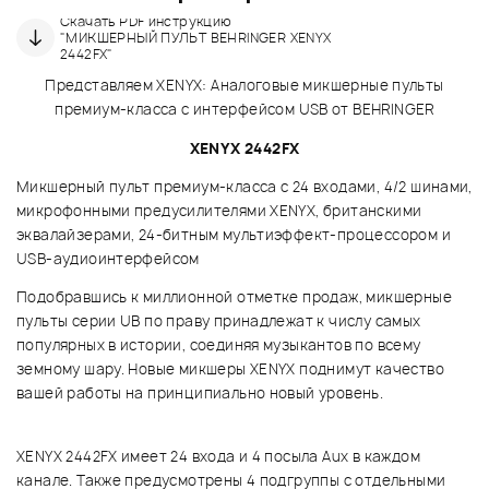
Скачать PDF инструкцию
"МИКШЕРНЫЙ ПУЛЬТ BEHRINGER XENYX
2442FX"
Представляем XENYX: Аналоговые микшерные пульты
премиум-класса с интерфейсом USB от BEHRINGER
XENYX 2442FX
Микшерный пульт премиум-класса с 24 входами, 4/2 шинами,
микрофонными предусилителями XENYX, британскими
эквалайзерами, 24-битным мультиэффект-процессором и
USB-аудиоинтерфейсом
Подобравшись к миллионной отметке продаж, микшерные
пульты серии UB по праву принадлежат к числу самых
популярных в истории, соединяя музыкантов по всему
земному шару. Новые микшеры XENYX поднимут качество
вашей работы на принципиально новый уровень.
XENYX 2442FX имеет 24 входа и 4 посыла Aux в каждом
канале. Также предусмотрены 4 подгруппы с отдельными