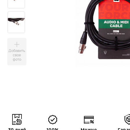
Добавить
свое
фото
30 дней
100%
Можно
Гара