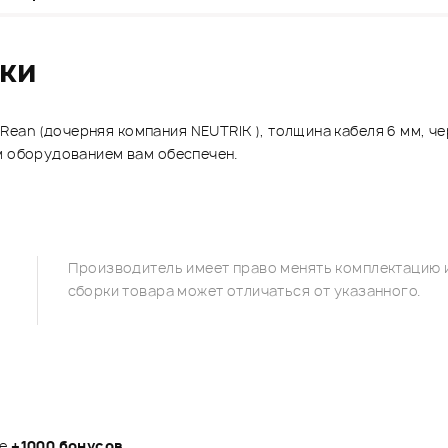
ики
ean (дочерняя компания NEUTRIK ), толщина кабеля 6 мм, че
м оборудованием вам обеспечен.
Производитель имеет право менять комплектацию и
сборки товара может отличаться от указанного.
те
+1000 бонусов
.