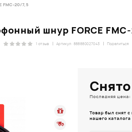
 FMC-20/7,5
фонный шнур FORCE FMC-
1 отзыв
Артикул: 888880027043
Поделиться
Снято
Последняя цена: 
Товар был снят с
нашего каталога