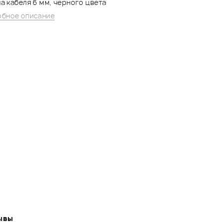
а кабеля 6 мм, черного цвета
бное описание
ывы