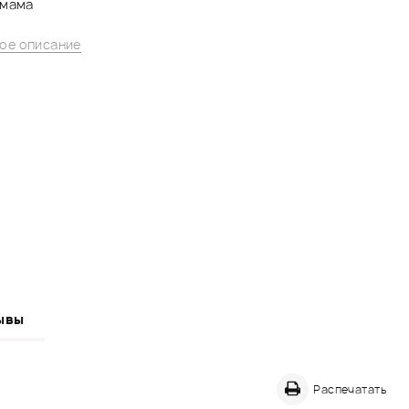
 мама
ое описание
ывы
Распечатать