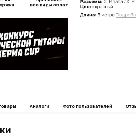
Разъемы:
XLR папа / XLR
держка
все виды оплат
Цвет:
красный
Длина:
3 метра
Подробн
товары
Аналоги
Фото пользователей
Отз
ики