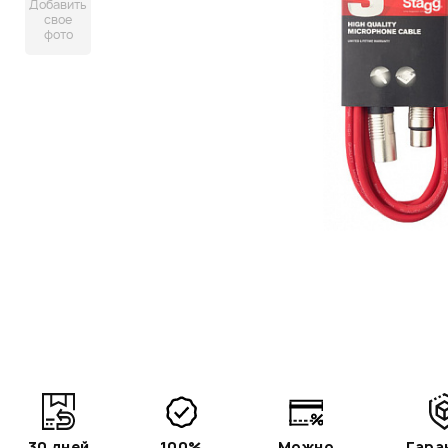
Добавить
свое
фото
30 дней
100%
Можно
Гара