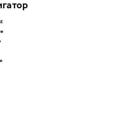
игатор
LE
ле
е
E
ки