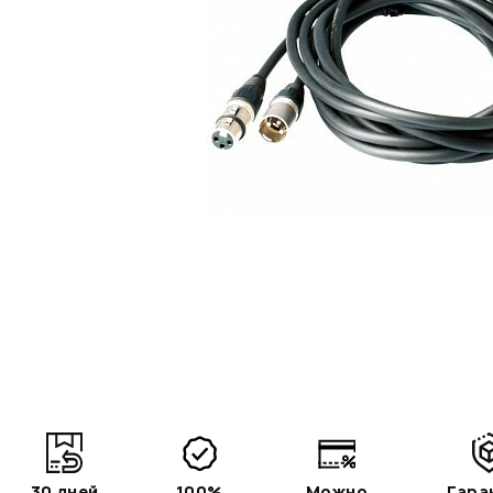
30 дней
100%
Можно
Гара