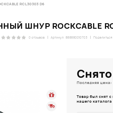
KCABLE RCL30303 D6
НЫЙ ШНУР ROCKCABLE RC
0 отзывов
Артикул: 888880010703
Поделиться
Снято
Последняя цена: 
Товар был снят с
нашего каталога