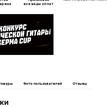
держка
все виды оплат
товары
Фото пользователей
Отзывы
ики