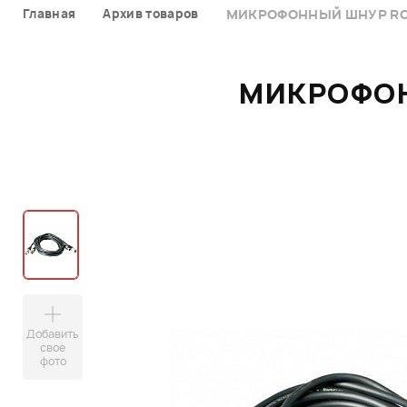
Главная
Архив товаров
МИКРОФОННЫЙ ШНУР ROC
МИКРОФОН
Добавить
свое
фото