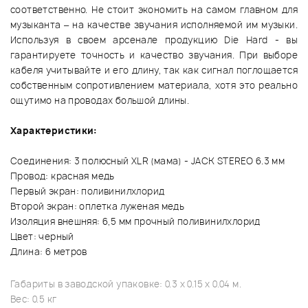
соответственно. Не стоит экономить на самом главном для
музыканта – на качестве звучания исполняемой им музыки.
Используя в своем арсенале продукцию Die Hard - вы
гарантируете точность и качество звучания. При выборе
кабеля учитывайте и его длину, так как сигнал поглощается
собственным сопротивлением материала, хотя это реально
ощутимо на проводах большой длины.
Характеристики:
Соединения: 3 полюсный XLR (мама) - JACK STEREO 6.3 мм
Провод: красная медь
Первый экран: поливинилхлорид
Второй экран: оплетка луженая медь
Изоляция внешняя: 6,5 мм прочный поливинилхлорид
Цвет: черный
Длина: 6 метров
Габариты в заводской упаковке: 0.3 x 0.15 x 0.04 м.
Вес: 0.5 кг