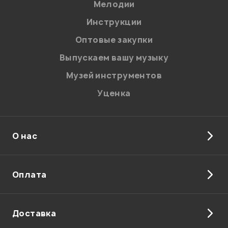
Мелодии
Я даю
согласие
на обработку персональных данных в
Инструкции
соответствии с
Политикой в отношении обработки
персональных данных.
Оптовые закупки
Введите проверочное число:
Выпускаем вашу музыку
Музей инструментов
Уценка
О нас
Отправить
Оплата
Доставка