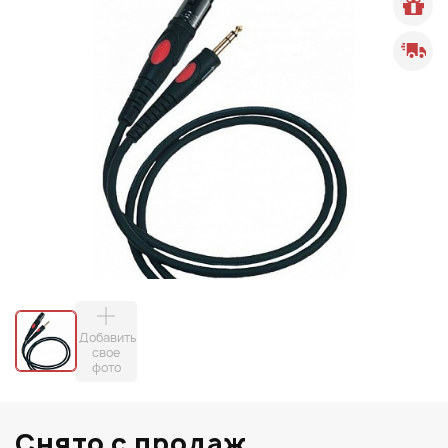
Добавить
свое
фото
Снято с продаж