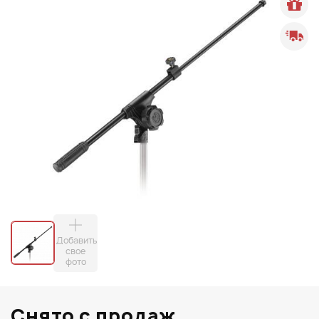
Добавить
свое
фото
Снято с продаж