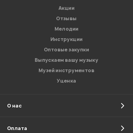
Акции
Отзывы
Мелодии
Я даю
согласие
на обработку персональных данных в
Инструкции
соответствии с
Политикой в отношении обработки
персональных данных.
Оптовые закупки
Введите проверочное число:
Выпускаем вашу музыку
Музей инструментов
Уценка
О нас
Отправить
Оплата