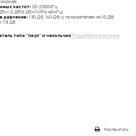
оидная
имых частот:
20-20000Гц
б+/-2 Дб(0 Дб=1V/Pa на1кГц)
е давление:
130 Дб, 140 Дб( с понижателем на 10 Дб)
:
79 Дб
тель типа "паук" и чехольчик
Подробное описание
Распечатать