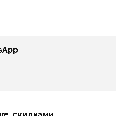
sApp
же, скидками.