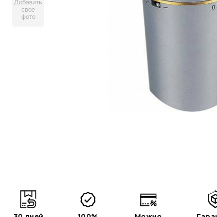
Добавить
свое
фото
30 дней
100%
Можно
Гара