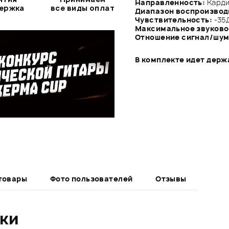
Направленность:
Карди
держка
все виды оплат
Диапазон воспроизвод
Чувствительность:
-35Д
Максимальное звуково
Отношение сигнал/шум
В комплекте идет держа
товары
Фото пользователей
Отзывы
ики