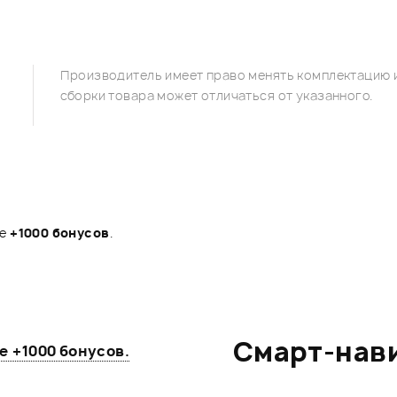
Производитель имеет право менять комплектацию и
сборки товара может отличаться от указанного.
те
+1000 бонусов
.
Смарт-нав
те
+1000 бонусов
.