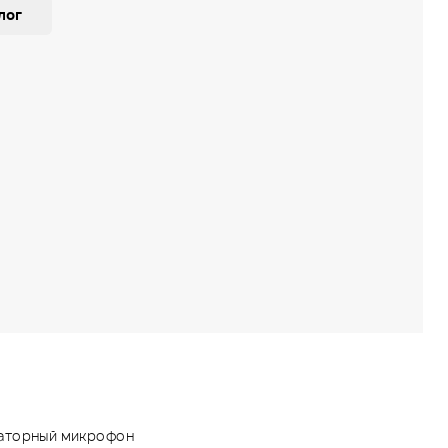
лог
аторный микрофон