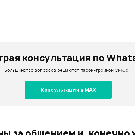
трая консультация по What
Большинство вопросов решаются парой-тройкой СМСок
Консультация в MAX
ы за общением и, конечно 