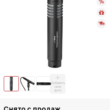
Добавить
свое
фото
Снято с продаж