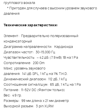
группового вокала
* Пригоден для случаев с высоким уровнем звукового
давления
Технические характеристики:
Элемент: Предварительно поляризованный
конденсаторный
Диаграмма направленности: Кардиоида
Диапазон частот: 30-15,000 Гц
Чувствительность: – 42 дБ (7.9 мВ) 1В на 1 Pa
Сопротивление: 200 Om
Макс. уровень звукового
давления: 141 дБ SPL, 1 kГц на 1% T.H.D.
Динамический диапазон: 112 дБ, 1 kГц
Соотношение сигнал/шум: 65 дБ, 1 kГц на 1 Pa
Питание: 11-52V DC (Фантом только)
Вес: 49 гр.
Размеры: 99 мм длина x 21 мм диаметр
Выходной разъем: 3 pin XLRМ