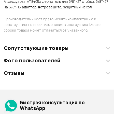
Аксессуары: AT8405a держатель для 5/8''-27 стойки, 5/8''-27
на 3/8''-16 адаптер, ветрозащита, защитный чехол
Производитель имеет право менять комплектацию и
конструкцию, не внося изменения в инструкцию. Место
сборки товара может отличаться от указанного.
Сопутствующие товары
Фото пользователей
Отзывы
Загрузите свои фотографии купленного товара и получите
+1000 бонусов
.
Смарт-навигатор
Добавить свое фото
Подробнее о AUDIO-TECHNICA
Быстрая консультация по
Архив товаров - дешевле
WhatsApp
Архив товаров - дороже