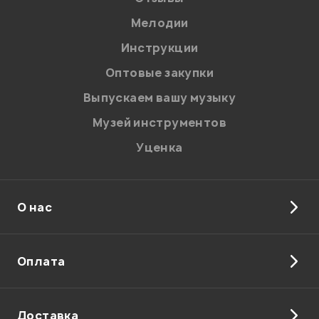
Мелодии
Я даю
согласие
на обработку персональных данных в
Инструкции
соответствии с
Политикой в отношении обработки
персональных данных.
Оптовые закупки
Введите проверочное число:
Выпускаем вашу музыку
Музей инструментов
Уценка
О нас
Отправить
Оплата
Доставка