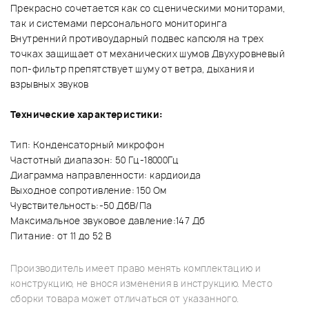
Прекрасно сочетается как со сценическими мониторами,
так и системами персонального мониторинга
Внутренний противоударный подвес капсюля на трех
точках защищает от механических шумов Двухуровневый
поп-фильтр препятствует шуму от ветра, дыхания и
взрывных звуков
Технические характеристики:
Тип: Конденсаторный микрофон
Частотный диапазон: 50 Гц-18000Гц
Диаграмма направленности: кардиоида
Выходное сопротивление: 150 Ом
Чувствительность:-50 ДбВ/Па
Максимальное звуковое давление:147 Дб
Питание: от 11 до 52 В
Производитель имеет право менять комплектацию и
конструкцию, не внося изменения в инструкцию. Место
сборки товара может отличаться от указанного.