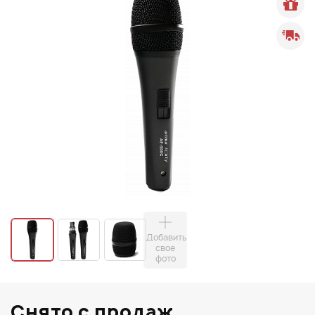
Добавить
свое
фото
Снято с продаж