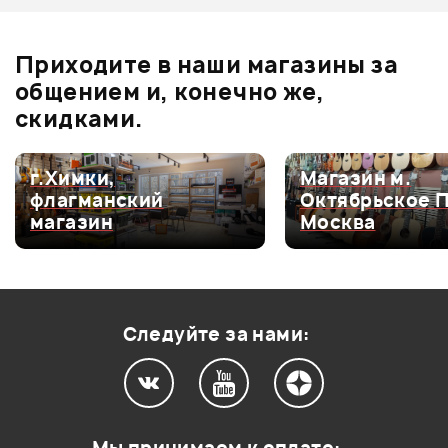
0.0
В корзину
В корзину
Приходите в наши магазины за
общением и, конечно же,
Оценка
5
0
скидками.
Оценка
4
0
Оценка
3
0
г.Химки,
Магазин м.
флагманский
Октябрьское 
Оценка
2
0
магазин
Москва
Оценка
1
0
Следуйте за нами:
Мой отзыв о товаре
Ваша оценка: