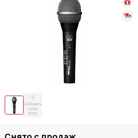
Добавить
свое
фото
Снято с продаж