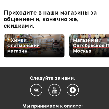
Ожидается
3
бонусов
.
В корзину
Приходите в наши магазины за
4.3
общением и, конечно же,
скидками.
Оценка
5
33%
г.Химки,
Магазин м.
флагманский
Октябрьское 
Оценка
4
67%
магазин
Москва
Оценка
3
0
Оценка
2
0
Оценка
1
0
Следуйте за нами:
0
0
Мы принимаем к оплате:
Хороший микрофон. Для моих потребностей