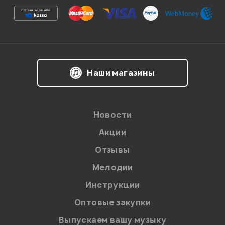
(репетиции, любительские записи дома) даже какой-
то слишком профессиональный)) Разница особенно
чувствуется, если до этого использовалось какое-
нибудь караочное #$%& за 2 копейки. Наконец-то
добился, как бы это сказать... кристалликов в голосе
что ли)
Наши магазины
Гость
23.11.2010
Новости
Акции
1
0
Отзывы
Пользовали такой.. очень качественно и надежно
Мелодии
работал и сейчас работает
Инструкции
Оптовые закупки
Мангушев Дмитрий
24.03.2010
Выпускаем вашу музыку