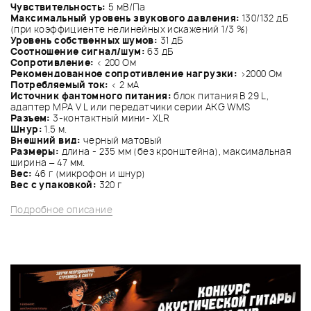
Чувствительность:
5 мВ/Па
Максимальный уровень звукового давления:
130/132 дБ
(при коэффициенте нелинейных искажений 1/3 %)
Уровень собственных шумов:
31 дБ
Соотношение сигнал/шум:
63 дБ
Сопротивление:
< 200 Ом
Рекомендованное сопротивление нагрузки:
>2000 Ом
Потребляемый ток:
< 2 мА
Источник фантомного питания:
блок питания B 29 L,
адаптер MPA V L или передатчики серии AKG WMS
Разъем:
3-контактный мини- XLR
Шнур:
1.5 м.
Внешний вид:
черный матовый
Размеры:
длина - 235 мм (без кронштейна), максимальная
ширина – 47 мм.
Вес:
46 г (микрофон и шнур)
Вес с упаковкой:
320 г
Подробное описание