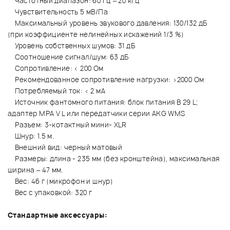
Частотный диапазон: 60 Гц – 20 кГц
Чувствительность 5 мВ/Па
Максимальный уровень звукового давления: 130/132 дБ
(при коэффициенте нелинейных искажений 1/3 %)
Уровень собственных шумов: 31 дБ
Соотношение сигнал/шум: 63 дБ
Сопротивление: < 200 Ом
Рекомендованное сопротивление нагрузки: >2000 Ом
Потребляемый ток: < 2 мА
Источник фантомного питания: блок питания B 29 L;
адаптер MPA V L или передатчики серии AKG WMS
Разъем: 3-котактный мини- XLR
Шнур: 1.5 м.
Внешний вид: черный матовый
Размеры: длина - 235 мм (без кронштейна), максимальная
ширина – 47 мм.
Вес: 46 г (микрофон и шнур)
Вес с упаковкой: 320 г
Стандартные аксессуары: