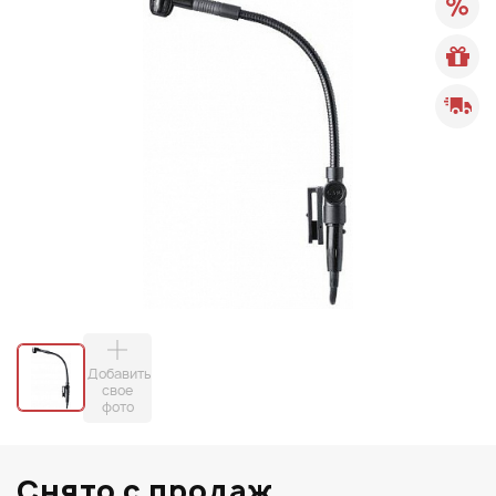
Добавить
свое
фото
Снято с продаж