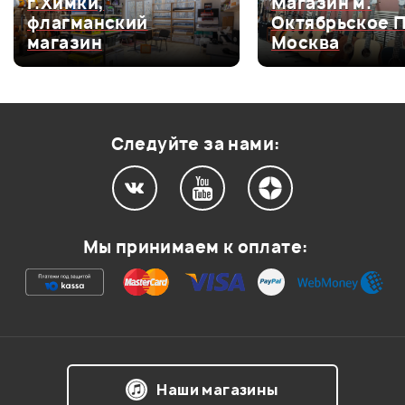
г.Химки,
Магазин м.
флагманский
Октябрьское 
Оценка
4
0
магазин
Москва
Оценка
3
0
Оценка
2
0
Оценка
1
0
Следуйте за нами:
Мой отзыв о товаре
Мы принимаем к оплате:
Ваша оценка:
Впечатления о товаре:
Наши магазины