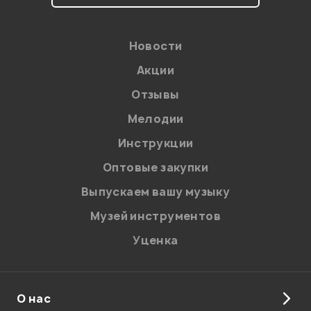
Новости
Акции
Отзывы
Мелодии
Я даю
согласие
на обработку персональных данных в
Инструкции
соответствии с
Политикой в отношении обработки
персональных данных.
Оптовые закупки
Введите проверочное число:
Выпускаем вашу музыку
Музей инструментов
Уценка
О нас
Отправить