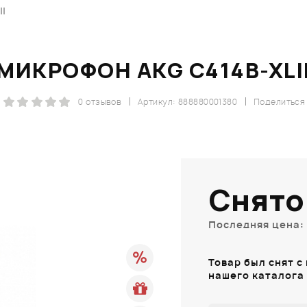
I
МИКРОФОН AKG C414B-XLI
0 отзывов
Артикул: 888880001380
Поделиться
Снято
Последняя цена: 
Товар был снят с
нашего каталога