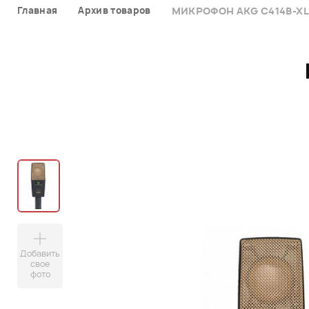
Главная
Архив товаров
МИКРОФОН AKG C414B-XLI
Добавить
свое
фото