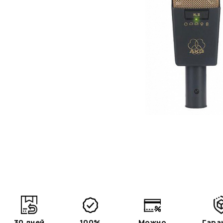
30 дней
100%
Можно
Гара