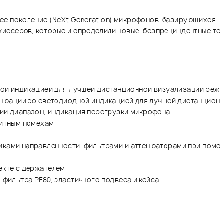
е поколение (NeXt Generation) микрофонов, базирующихся н
иссеров, которые и определили новые, безпрециндентные т
ной индикацией для лучшей дистанционной визуализации ре
енюации со светодиодной индикацией для лучшей дистанцио
й диапазон, индикация перегрузки микрофона
нитным помехам
ами направленности, фильтрами и аттенюаторами при помо
екте с держателем
фильтра PF80, эластичного подвеса и кейса