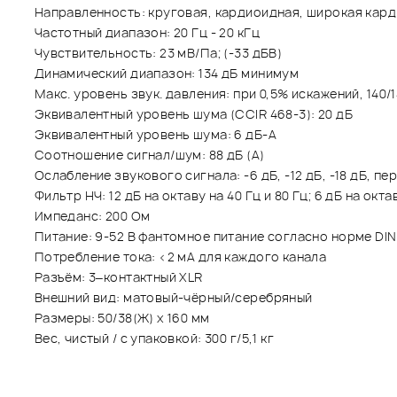
Направленность: круговая, кардиоидная, широкая кард
Частотный диапазон: 20 Гц - 20 кГц
Чувствительность: 23 мВ/Па; (-33 дБВ)
Динамический диапазон: 134 дБ минимум
Макс. уровень звук. давления: при 0,5% искажений, 140/1
Эквивалентный уровень шума (CCIR 468-3): 20 дБ
Эквивалентный уровень шума: 6 дБ-А
Соотношение сигнал/шум: 88 дБ (А)
Ослабление звукового сигнала: -6 дБ, -12 дБ, -18 дБ, п
Фильтр НЧ: 12 дБ на октаву на 40 Гц и 80 Гц; 6 дБ на окта
Импеданс: 200 Ом
Питаниe: 9-52 В фантомное питание согласно норме DIN
Потребление тока: <2 мА для каждого канала
Разъём: 3–контактный XLR
Внешний вид: матовый-чёрный/серебряный
Размеры: 50/38(Ж) х 160 мм
Вес, чистый / с упаковкой: 300 г/5,1 кг