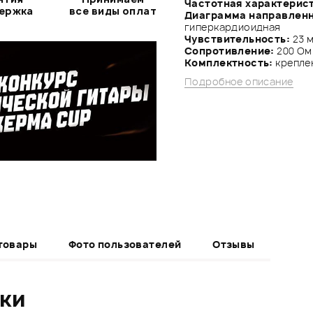
Частотная характерис
держка
все виды оплат
Диаграмма направлен
гиперкардиоидная
Чувствительность:
23 м
Сопротивление:
200 Ом
Комплектность:
крепле
Подробное описание
товары
Фото пользователей
Отзывы
ики