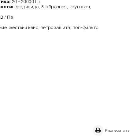
тика:
20 - 20000 Гц
ности:
кардиоида, 8-образная, круговая,
В / Па
ние, жесткий кейс, ветрозащита, поп-фильтр
Распечатать