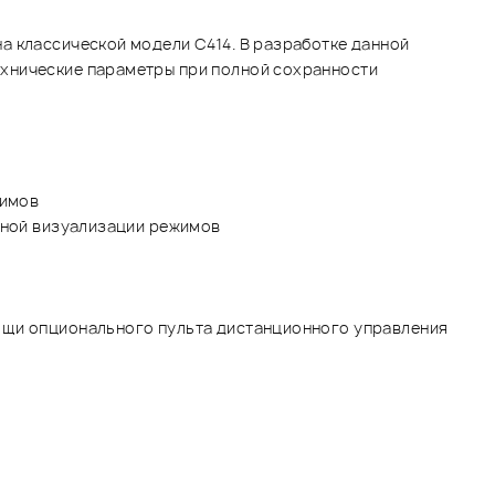
а классической модели C414. В разработке данной
ехнические параметры при полной сохранности
жимов
нной визуализации режимов
щи опционального пульта дистанционного управления