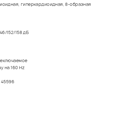
иоидная, гиперкардиоидная, 8-образная
46/152/158 дБ
ереключаемое
ву на 160 Hz
 45596