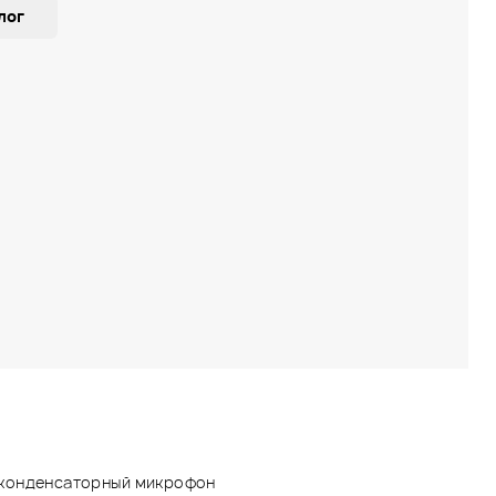
лог
конденсаторный микрофон