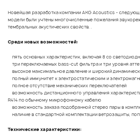
Новейшая разработка компании AKG Acoustics - следующе
модели были учтены многочисленные пожелания звукореж
тембральных акустических свойств. .
Среди новых возможностей:
пять основных характеристик, включая 8 со светодиод
три переключаемых bass-cut фильтра и три уровня атт
высокое максимальное давление и широкий динамически
полный иммунитет к электростатическим и электромаг
полное отсутствие механических переключателей
возможность дистанционного управления характеристик
R414 по обычному микрофонному кабелю
возможность заказа подобранной стерео пары в компл
наличие в стандартной комплектации ветрозащиты, поп-
Технические характеристики: