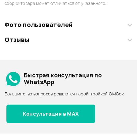
сборки товара может отличаться от указанного.
Фото пользователей
Отзывы
Загрузите свои фотографии купленного товара и получите
+1000 бонусов
.
Смарт-навигатор
Добавить свое фото
Подробнее о BEHRINGER
Быстрая консультация по
Архив товаров - дешевле
WhatsApp
Архив товаров - дороже
Большинство вопросов решаются парой-тройкой СМСок
Все товары BEHRINGER
Архив товаров - новинки
Консультация в MAX
Отзывы
Оставьте отзыв и получите
+1000
0