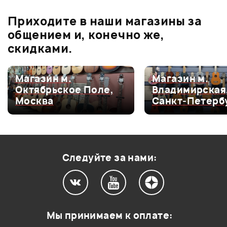
бонусов
.
Приходите в наши магазины за
0.0
общением и, конечно же,
скидками.
Оценка
5
0
Магазин м.
Магазин м.
Октябрьское Поле,
Владимирская
Оценка
4
0
Москва
Санкт-Петерб
Оценка
3
0
Оценка
2
0
Оценка
1
0
Следуйте за нами:
Мой отзыв о товаре
Мы принимаем к оплате: