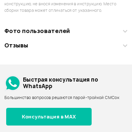
конструкцию, не внося изменения в инструкцию. Место
сборки товара может отличаться от указанного.
Фото пользователей
Отзывы
Загрузите свои фотографии купленного товара и получите
+1000 бонусов
.
Смарт-навигатор
Добавить свое фото
Подробнее о YAMAHA
Быстрая консультация по
Архив товаров - дешевле
WhatsApp
Архив товаров - дороже
Большинство вопросов решаются парой-тройкой СМСок
Все товары YAMAHA
Архив товаров - новинки
Консультация в MAX