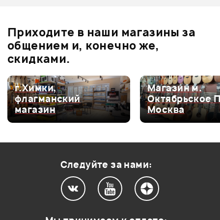
Отзывы
Оставьте отзыв и получите
+1000
1
бонусов
.
Приходите в наши магазины за
5.0
общением и, конечно же,
скидками.
Оценка
5
100%
г.Химки,
Магазин м.
флагманский
Октябрьское 
Оценка
4
0
магазин
Москва
Оценка
3
0
Оценка
2
0
Оценка
1
0
Следуйте за нами:
0
0