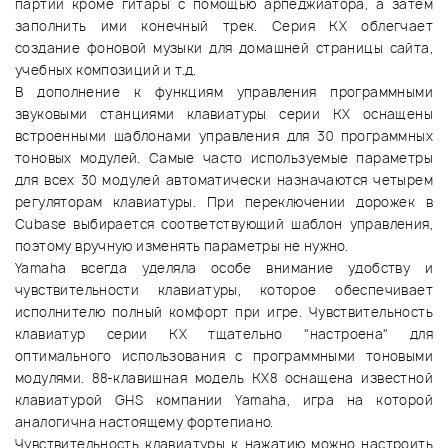
партии кроме гитары с помощью арпеджиатора, а затем
заполнить ими конечный трек. Серия KX облегчает
создание фоновой музыки для домашней страницы сайта,
учебных композиций и т.д.
В дополнение к функциям управления программными
звуковыми станциями клавиатуры серии KX оснащены
встроенными шаблонами управления для 30 программных
тоновых модулей. Самые часто используемые параметры
для всех 30 модулей автоматически назначаются четырем
регуляторам клавиатуры. При переключении дорожек в
Cubase выбирается соответствующий шаблон управления,
поэтому вручную изменять параметры не нужно.
Yamaha всегда уделяла особе внимание удобству и
чувствительности клавиатуры, которое обеспечивает
исполнителю полный комфорт при игре. Чувствительность
клавиатур серии KX тщательно "настроена" для
оптимального использования с программными тоновыми
модулями. 88-клавишная модель KX8 оснащена известной
клавиатурой GHS компании Yamaha, игра на которой
аналогична настоящему фортепиано.
Чувствительность клавиатуры к нажатию можно настроить