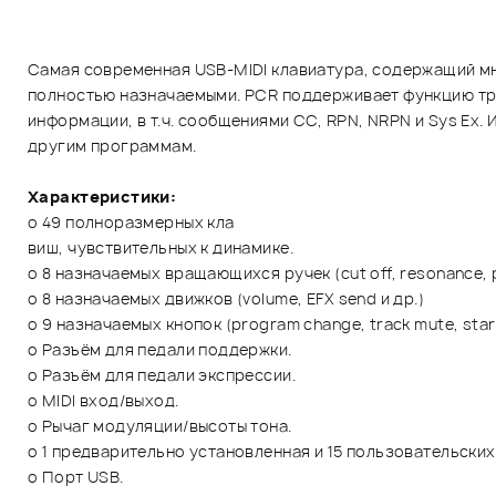
Самая современная USB-MIDI клавиатура, содержащий мно
полностью назначаемыми. PCR поддерживает функцию тра
информации, в т.ч. сообщениями CC, RPN, NRPN и Sys Ex.
другим программам.
Характеристики:
o 49 полноразмерных кла
виш, чувствительных к динамике.
o 8 назначаемых вращающихся ручек (cut off, resonance, p
o 8 назначаемых движков (volume, EFX send и др.)
o 9 назначаемых кнопок (program change, track mute, start
o Разъём для педали поддержки.
o Разъём для педали экспрессии.
o MIDI вход/выход.
o Рычаг модуляции/высоты тона.
o 1 предварительно установленная и 15 пользовательских
o Порт USB.