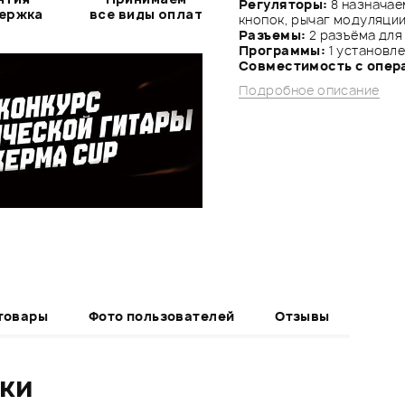
Регуляторы:
8 назначае
держка
все виды оплат
кнопок, рычаг модуляци
Разъемы:
2 разъёма для 
Программы:
1 установле
Совместимость с опер
Подробное описание
товары
Фото пользователей
Отзывы
ики