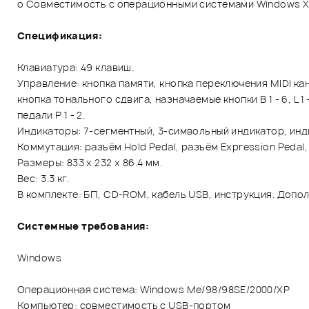
o Совместимость с операционными системами Windows X
Спецификация:
Клавиатура: 49 клавиш.
Управление: кнопка памяти, кнопка переключения MIDI кан
кнопка тонального сдвига, назначаемые кнопки B 1 - 6, L 
педали Р 1 - 2.
Индикаторы: 7-сегментный, 3-символьный индикатор, инд
Коммутация: разъём Hold Pedal, разъём Expression Pedal, 
Размеры: 833 x 232 x 86.4 мм.
Вес: 3.3 кг.
В комплекте: БП, CD-ROM, кабель USB, инструкция. Дополн
Системные требования:
Windows
Операционная система: Windows Me/98/98SE/2000/XP
Компьютер: совместимость с USB-портом