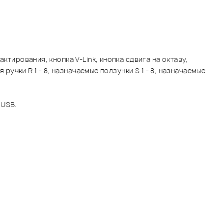
ктирования, кнопка V-Link, кнопка сдвига на октаву,
ручки R 1 - 8, назначаемые ползунки S 1 - 8, назначаемые
 USB.