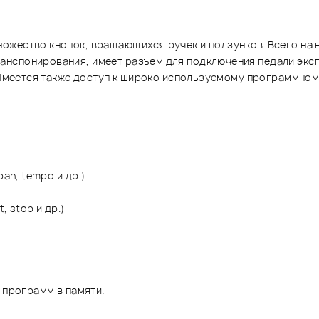
жество кнопок, вращающихся ручек и ползунков. Всего на н
нспонирования, имеет разъём для подключения педали эксп
 Имеется также доступ к широко используемому программному 
an, tempo и др.)
, stop и др.)
 программ в памяти.