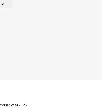
лог
еских клавишей