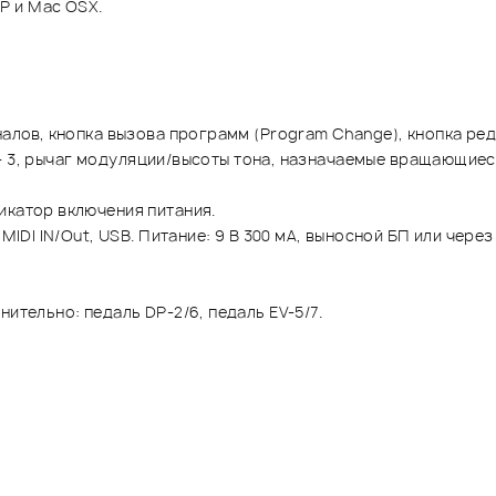
P и Mac OSX.
алов, кнопка вызова программ (Program Change), кнопка реда
1 - 3, рычаг модуляции/высоты тона, назначаемые вращающиеся 
икатор включения питания.
MIDI IN/Out, USB. Питание: 9 В 300 мА, выносной БП или через
ительно: педаль DP-2/6, педаль EV-5/7.