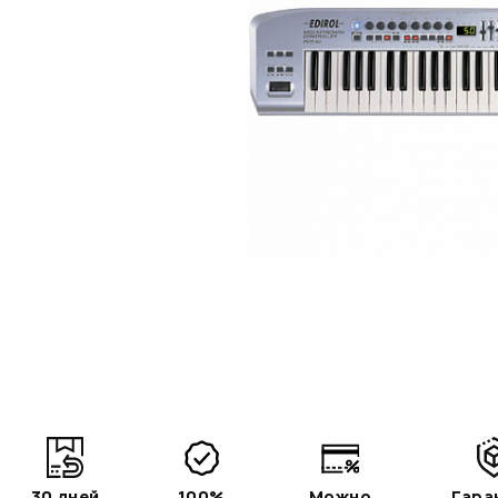
30 дней
100%
Можно
Гара