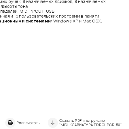
мых ручек, 8 назначаемых движков, 9 назначаемых
и/высоты тона
педалей, MIDI IN/OUT, USB
нная и 15 пользовательских программ в памяти
ационными системами:
Windows XP и Mac OSX.
Скачать PDF инструкцию
Распечатать
"MIDI-КЛАВИАТУРА EDIROL PCR-50"