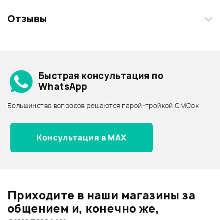
Отзывы
Загрузите свои фотографии купленного товара и получите
+1000 бонусов
.
Смарт-навигатор
Добавить свое фото
Подробнее о SOUNDKING
Быстрая консультация по
Архив товаров - дешевле
WhatsApp
Архив товаров - дороже
Большинство вопросов решаются парой-тройкой СМСок
Все товары SOUNDKING
Архив товаров - новинки
Консультация в MAX
Отзывы
Оставьте отзыв и получите
+1000
0
бонусов
.
Приходите в наши магазины за
0.0
общением и, конечно же,