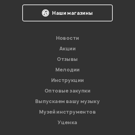
Наши магазины
Новости
Акции
Отзывы
Мелодии
Я даю
согласие
на обработку персональных данных в
Инструкции
соответствии с
Политикой в отношении обработки
персональных данных.
Оптовые закупки
Введите проверочное число:
Выпускаем вашу музыку
Музей инструментов
Уценка