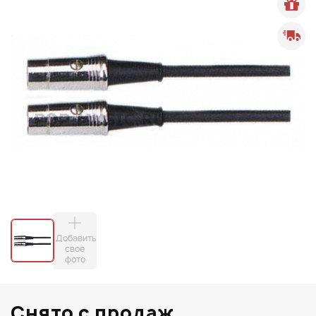
Добавить
свое
фото
Снято с продаж