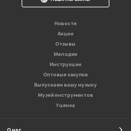
Новости
Акции
Отзывы
Мелодии
Я даю
согласие
на обработку персональных данных в
Инструкции
соответствии с
Политикой в отношении обработки
персональных данных.
Оптовые закупки
Введите проверочное число:
Выпускаем вашу музыку
Музей инструментов
Уценка
О нас