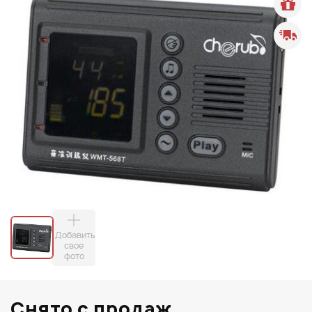
Добавить
свое
фото
Снято с продаж