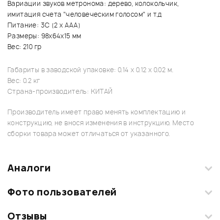
Вариации звуков метронома: дерево, колокольчик,
имитация счета "человеческим голосом" и т.д
Питание: 3С (2 х ААА)
Размеры: 98х64х15 мм
Вес: 210 гр
Габариты в заводской упаковке: 0.14 x 0.12 x 0.02 м.
Вес: 0.2 кг
Страна-производитель: КИТАЙ
Производитель имеет право менять комплектацию и
конструкцию, не внося изменения в инструкцию. Место
сборки товара может отличаться от указанного.
Аналоги
Фото пользователей
Отзывы
Загрузите свои фотографии купленного товара и получите