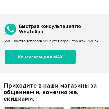
+1000 бонусов
.
Смарт-навигатор
Добавить свое фото
Подробнее о CHERUB
Быстрая консультация по
Архив товаров - дешевле
WhatsApp
Архив товаров - дороже
Большинство вопросов решаются парой-тройкой СМСок
Все товары CHERUB
Архив товаров - новинки
780 ₽
Консультация в MAX
КЛЮЧ TAMA TDK10
Отзывы
Оставьте отзыв и получите
+1000
0
бонусов
.
В корзину
Приходите в наши магазины за
0.0
общением и, конечно же,
скидками.