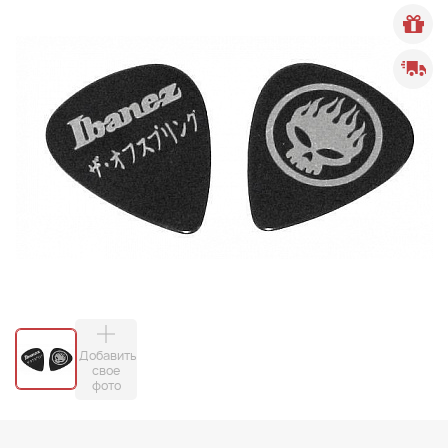
Добавить
свое
фото