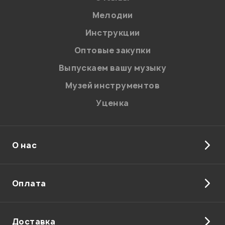
Мелодии
Инструкции
Оптовые закупки
Выпускаем вашу музыку
Музей инструментов
Уценка
О нас
Я даю
согласие
на обработку персональных данных в
соответствии с
Политикой в отношении обработки
персональных данных.
Введите проверочное число:
Оплата
Доставка