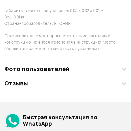
Габариты в заводской упаковке: 0.03 x 0.02 x 0.01 м.
Вес: 0.01 кг
Страна-производитель: ЯПОНИЯ
Производитель имеет право менять комплектацию и
конструкцию, не внося изменения в инструкцию. Место
сборки товара может отличаться от указанного.
Фото пользователей
Отзывы
Загрузите свои фотографии купленного товара и получите
+1000 бонусов
.
Смарт-навигатор
Добавить свое фото
Подробнее о IBANEZ
Быстрая консультация по
Архив товаров - дешевле
WhatsApp
Архив товаров - дороже