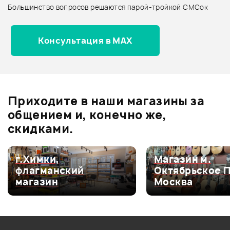
Большинство вопросов решаются парой-тройкой СМСок
Все товары IBANEZ
Архив товаров - новинки
Консультация в MAX
Отзывы
Оставьте отзыв и получите
+1000
1
бонусов
.
Приходите в наши магазины за
5.0
общением и, конечно же,
скидками.
Оценка
5
100%
г.Химки,
Магазин м.
флагманский
Октябрьское 
Оценка
4
0
магазин
Москва
Оценка
3
0
Оценка
2
0
Оценка
1
0