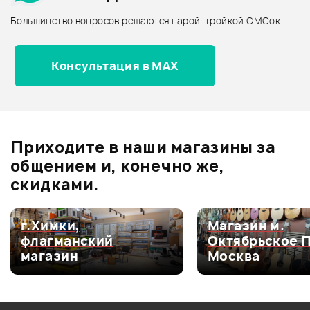
Архив товаров - дороже
Большинство вопросов решаются парой-тройкой СМСок
Все товары IBANEZ
Архив товаров - новинки
Консультация в MAX
Отзывы
Оставьте отзыв и получите
+1000
1
бонусов
.
Приходите в наши магазины за
5.0
общением и, конечно же,
скидками.
Оценка
5
100%
г.Химки,
Магазин м.
флагманский
Октябрьское 
Оценка
4
0
магазин
Москва
Оценка
3
0
Оценка
2
0
Оценка
1
0