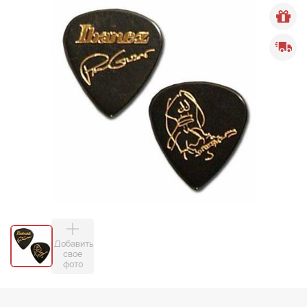
Добавить
свое
фото