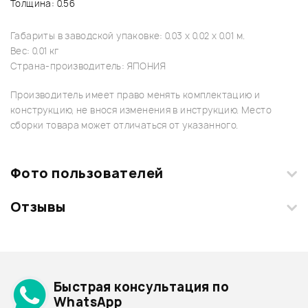
Толщина: 0.56
Габариты в заводской упаковке: 0.03 x 0.02 x 0.01 м.
Вес: 0.01 кг
Страна-производитель: ЯПОНИЯ
Производитель имеет право менять комплектацию и
конструкцию, не внося изменения в инструкцию. Место
сборки товара может отличаться от указанного.
Фото пользователей
Отзывы
Загрузите свои фотографии купленного товара и получите
+1000 бонусов
.
Смарт-навигатор
Добавить свое фото
Подробнее о IBANEZ
Быстрая консультация по
Архив товаров - дешевле
WhatsApp