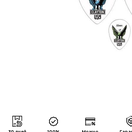
30 дней
100%
Можно
Гара