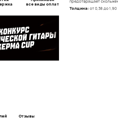
предотвращает скольжен
держка
все виды оплат
Толщина:
от 0,38 до 1,9
лей
Отзывы