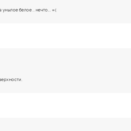
нылое белое .. нечто... =(
верхности.