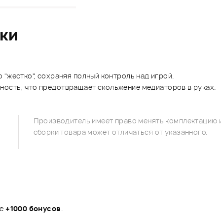
ики
 "жестко", сохраняя полный контроль над игрой.
ость, что предотвращает скольжение медиаторов в руках.
Производитель имеет право менять комплектацию и
сборки товара может отличаться от указанного.
те
+1000 бонусов
.