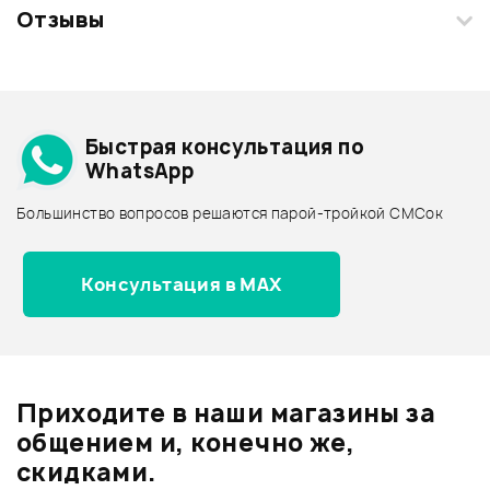
Отзывы
Загрузите свои фотографии купленного товара и получите
+1000 бонусов
.
Смарт-навигатор
Добавить свое фото
Подробнее о FORCE
Быстрая консультация по
Архив товаров - дешевле
WhatsApp
Архив товаров - дороже
Большинство вопросов решаются парой-тройкой СМСок
Все товары FORCE
Архив товаров - новинки
Консультация в MAX
Отзывы
Оставьте отзыв и получите
+1000
0
бонусов
.
Приходите в наши магазины за
0.0
общением и, конечно же,
скидками.