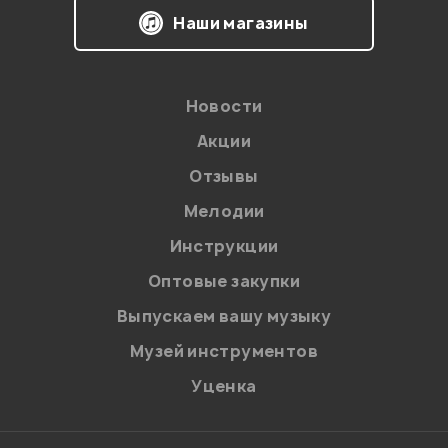
Наши магазины
Новости
Акции
Отзывы
Мелодии
Я даю
согласие
на обработку персональных данных в
Инструкции
соответствии с
Политикой в отношении обработки
персональных данных.
Оптовые закупки
Введите проверочное число:
Выпускаем вашу музыку
Музей инструментов
Уценка