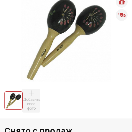
Добавить
свое
фото
Снято с продаж