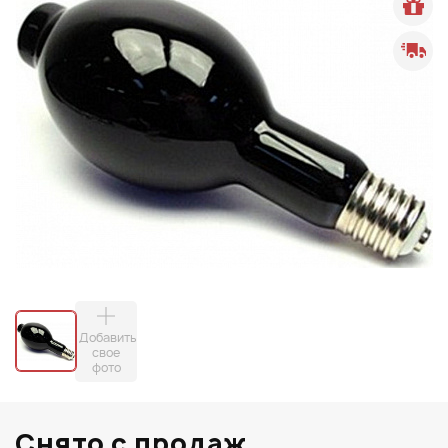
Добавить
свое
фото
Снято с продаж