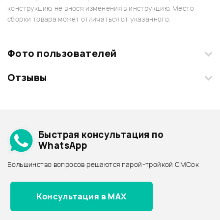
конструкцию, не внося изменения в инструкцию. Место
сборки товара может отличаться от указанного.
Фото пользователей
Отзывы
Загрузите свои фотографии купленного товара и получите
+1000 бонусов
.
Смарт-навигатор
Добавить свое фото
Подробнее о INVOLIGHT
Быстрая консультация по
Архив товаров - дешевле
WhatsApp
Архив товаров - дороже
Большинство вопросов решаются парой-тройкой СМСок
Все товары INVOLIGHT
Архив товаров - новинки
Консультация в MAX